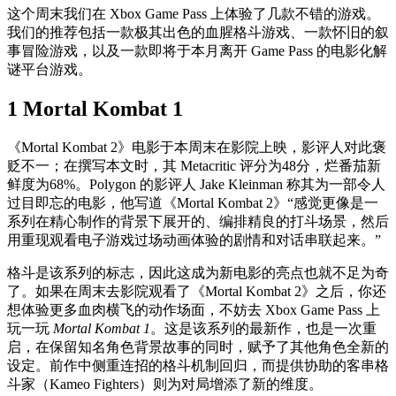
这个周末我们在 Xbox Game Pass 上体验了几款不错的游戏。
我们的推荐包括一款极其出色的血腥格斗游戏、一款怀旧的叙
事冒险游戏，以及一款即将于本月离开 Game Pass 的电影化解
谜平台游戏。
1 Mortal Kombat 1
《Mortal Kombat 2》电影于本周末在影院上映，影评人对此褒
贬不一；在撰写本文时，其 Metacritic 评分为48分，烂番茄新
鲜度为68%。Polygon 的影评人 Jake Kleinman 称其为一部令人
过目即忘的电影，他写道《Mortal Kombat 2》“感觉更像是一
系列在精心制作的背景下展开的、编排精良的打斗场景，然后
用重现观看电子游戏过场动画体验的剧情和对话串联起来。”
格斗是该系列的标志，因此这成为新电影的亮点也就不足为奇
了。如果在周末去影院观看了《Mortal Kombat 2》之后，你还
想体验更多血肉横飞的动作场面，不妨去 Xbox Game Pass 上
玩一玩
Mortal Kombat 1
。这是该系列的最新作，也是一次重
启，在保留知名角色背景故事的同时，赋予了其他角色全新的
设定。前作中侧重连招的格斗机制回归，而提供协助的客串格
斗家（Kameo Fighters）则为对局增添了新的维度。