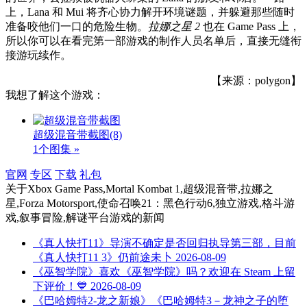
上，Lana 和 Mui 将齐心协力解开环境谜题，并躲避那些随时
准备咬他们一口的危险生物。
拉娜之星 2
也在 Game Pass 上，
所以你可以在看完第一部游戏的制作人员名单后，直接无缝衔
接游玩续作。
【来源：polygon】
我想了解这个游戏：
超级混音带截图
(8)
1个图集 »
官网
专区
下载
礼包
关于
Xbox Game Pass,Mortal Kombat 1,超级混音带,拉娜之
星,Forza Motorsport,使命召唤21：黑色行动6,独立游戏,格斗游
戏,叙事冒险,解谜平台游戏
的新闻
《真人快打11》导演不确定是否回归执导第三部，目前
《真人快打11 3》仍前途未卜
2026-08-09
《巫智学院》喜欢《巫智学院》吗？欢迎在 Steam 上留
下评价！💙
2026-08-09
《巴哈姆特2-龙之新娘》《巴哈姆特3－龙神之子的堕