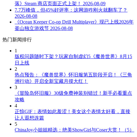
落》Steam 商店页面正式上架！
2026-08-09
7.7万峰值，但45%好评率：这网游咋刚火就翻车了？
2026-08-08
《Ocean Keeper Co-op Drill Multiplayer》现已上线2026年
釜山独立游戏节
2026-08-08
热门新闻排行
1
版权问题随时下架？玩家自制虚幻5《魔兽世界》8月15
日上线
2
热点预告：《魔兽世界》怀旧服第五阶段开启！《三角
洲行动》开启全新宝藏月摸大红！
3
《冒险岛怀旧服》30级免费神装别错过！新手必看重点
攻略
4
正惊GIF：表情如此羞涩！美女这个表情太好看，直接
让人遐想连篇
5
ChinaJoy小姐姐精选：绝美ShowGirl与Coser大赏！（5）