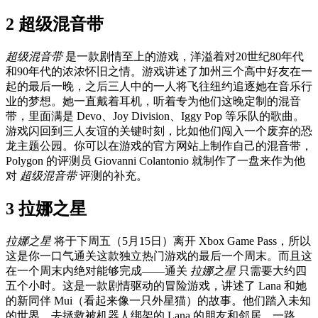
2 超级混音带
超级混音带
是一款剧情至上的游戏，洋溢着对20世纪80年代
和90年代的浓浓怀旧之情。游戏讲述了加州三个高中好友在一
起的最后一晚，之后三人中的一人将飞往纽约追逐她在音乐行
业的梦想。她一直戴着耳机，听着专为他们这晚定制的混音
带，里面满是 Devo、Joy Division、Iggy Pop 等乐队的歌曲。
游戏闪回到三人友谊的关键时刻，比如他们闯入一个废弃的恐
龙主题公园。你可以在游戏的官方网站上制作自己的混音带，
Polygon 的评测员 Giovanni Colantonio 就制作了一盘来作为他
对
超级混音带
评测的补充。
3 拉娜之星
拉娜之星
将于下周五（5月15日）离开 Xbox Game Pass，所以
这是你一口气通关这款独立热门游戏的最后一个周末。而且这
在一个周末内绝对能够完成——通关
拉娜之星
只需要大约四
五个小时。这是一款剧情驱动的冒险游戏，讲述了 Lana 和她
的新同伴 Mui（看起来像一只外星猫）的故事。他们踏入未知
的世界，去拯救被机器人绑架的 Lana 的朋友和邻居。一路