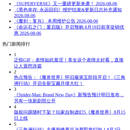
《SUPERVERSE》又一重磅更新来袭！
2026-08-06
《黑色幸存: 永远回归》维护结束&更新日志补充通知
2026-08-06
《魔剑：复兴》 本周维护公告
2026-08-06
《命运石之门：重启版》开启预购 8月19日前享促销优
惠
2026-08-06
热门新闻排行
1
正惊GIF：表情如此羞涩！美女这个表情太好看，直接
让人遐想连篇
2
热点预告：《魔兽世界》怀旧服第五阶段开启！《三角
洲行动》开启全新宝藏月摸大红！
3
《Spider-Man: Brand New Day》新预告预计明日发布，
另有一张新剧照公开
4
版权问题随时下架？玩家自制虚幻5《魔兽世界》8月15
日上线
5
《三角洲行动》主播巅峰赛总决赛即将打响！8月2日，