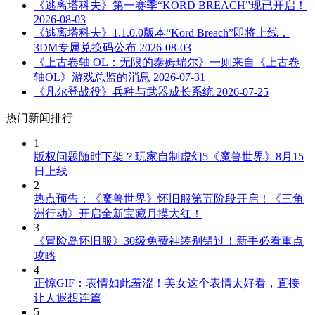
《逃离塔科夫》第一赛季“KORD BREACH”现已开启！
2026-08-03
《逃离塔科夫》1.1.0.0版本“Kord Breach”即将上线，
3DM专属兑换码公布
2026-08-03
《上古卷轴 OL：无限的泰姆瑞尔》一则来自《上古卷
轴OL》游戏总监的消息
2026-07-31
《凡尔登战役》兵种与武器成长系统
2026-07-25
热门新闻排行
1
版权问题随时下架？玩家自制虚幻5《魔兽世界》8月15
日上线
2
热点预告：《魔兽世界》怀旧服第五阶段开启！《三角
洲行动》开启全新宝藏月摸大红！
3
《冒险岛怀旧服》30级免费神装别错过！新手必看重点
攻略
4
正惊GIF：表情如此羞涩！美女这个表情太好看，直接
让人遐想连篇
5