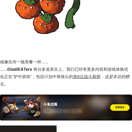
就像任何一顿美餐一样……
……
GladiEATers
将分多道菜呈上。我们已经有更多内容和游戏体验优
化正在“炉中烘焙”，包括计划中将推出的
第8位战斗厨师
，
这是本店的赠
礼。
斗食战酱
查看更多
独立
角色扮演
策略
抢先体验