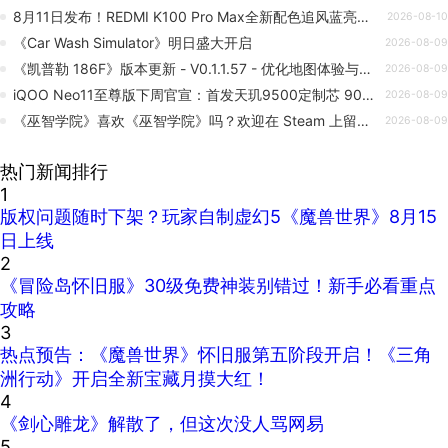
8月11日发布！REDMI K100 Pro Max全新配色追风蓝亮相 一眼清爽
2026-08-10
《Car Wash Simulator》明日盛大开启
2026-08-09
《凯普勒 186F》版本更新 - V0.1.1.57 - 优化地图体验与耐久度调整
2026-08-09
iQOO Neo11至尊版下周官宣：首发天玑9500定制芯 9000mAh级大电池
2026-08-09
《巫智学院》喜欢《巫智学院》吗？欢迎在 Steam 上留下评价！💙
2026-08-09
热门新闻排行
1
版权问题随时下架？玩家自制虚幻5《魔兽世界》8月15
日上线
2
《冒险岛怀旧服》30级免费神装别错过！新手必看重点
攻略
3
热点预告：《魔兽世界》怀旧服第五阶段开启！《三角
洲行动》开启全新宝藏月摸大红！
4
《剑心雕龙》解散了，但这次没人骂网易
5