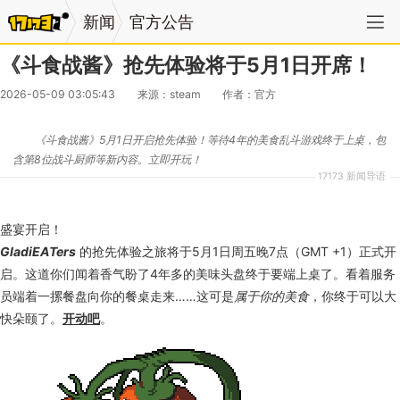
新闻
官方公告
《斗食战酱》抢先体验将于5月1日开席！
2026-05-09 03:05:43
来源：steam
作者：官方
《斗食战酱》5月1日开启抢先体验！等待4年的美食乱斗游戏终于上桌，包
含第8位战斗厨师等新内容。立即开玩！
17173 新闻导语
盛宴开启！
GladiEATers
的抢先体验之旅将于5月1日周五晚7点（GMT +1）正式开
启。这道你们闻着香气盼了4年多的美味头盘终于要端上桌了。看着服务
员端着一摞餐盘向你的餐桌走来……这可是
属于你的美食
，你终于可以大
快朵颐了。
开动吧
。