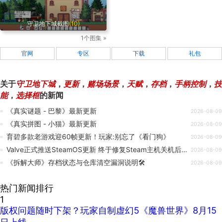
守卫地下城截图
(10)
1个图集 »
官网
专区
下载
礼包
关于
守卫地下城
，
更新
，
赌场场景
，
天赋
，
存档
，
手柄控制
，
技
能
，
选择框
的新闻
《真实谜题 - 巴黎》最新更新
2026-08-09
《真实拼图 - 小猫》最新更新
2026-08-09
育碧多款老游戏迎60帧更新！玩家:别忘了《看门狗》
2026-08-09
Valve正式推送SteamOS更新 终于修复Steam主机关机后自动唤醒故障
2026-08-09
《拆解大师》存档状态与仓库清空漏洞说明🛠️
2026-08-09
热门新闻排行
1
版权问题随时下架？玩家自制虚幻5《魔兽世界》8月15