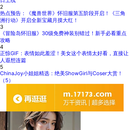
日上线
2
热点预告：《魔兽世界》怀旧服第五阶段开启！《三角
洲行动》开启全新宝藏月摸大红！
3
《冒险岛怀旧服》30级免费神装别错过！新手必看重点
攻略
4
正惊GIF：表情如此羞涩！美女这个表情太好看，直接让
人遐想连篇
5
ChinaJoy小姐姐精选：绝美ShowGirl与Coser大赏！
（5）