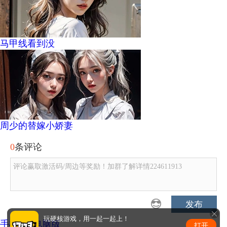
马甲线看到没
周少的替嫁小娇妻
0
条评论
评论赢取激活码/周边等奖励！加群了解详情224611913
发布
玩硬核游戏，用一起一起上！
手机版
|
电脑版
打开