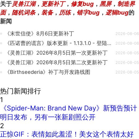
关于
灵兽江湖
，
更新补丁
，
修复bug
，
黑屏
，
制造界
面
，
随机词条
，
装备
，
历练
，
错字bug
，
逻辑bug
的
新闻
《末世信使》8月6日更新补丁
2026-08-06
《匹诺曹的谎言》版本更新 - 1.13.1.0 - 登陆NS2及性能优化
2026-08-06
《灵兽江湖》2026年8月5日第一次更新补丁
2026-08-05
《灵兽江湖》2026年8月5日第二次更新补丁
2026-08-05
《Birthseederia》补丁与开发路线图
2026-08-05
热门新闻排行
1
《Spider-Man: Brand New Day》新预告预计
明日发布，另有一张新剧照公开
2
正惊GIF：表情如此羞涩！美女这个表情太好