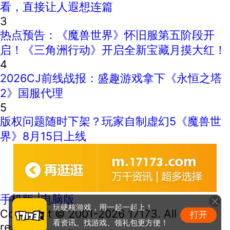
看，直接让人遐想连篇
3
热点预告：《魔兽世界》怀旧服第五阶段开
启！《三角洲行动》开启全新宝藏月摸大红！
4
2026CJ前线战报：盛趣游戏拿下《永恒之塔
2》国服代理
5
版权问题随时下架？玩家自制虚幻5《魔兽世
界》8月15日上线
手机版
|
电脑版
玩硬核游戏，用一起一起上！
Copyright © 2001-2026 17173. All rights
打开
看资讯、找游戏、领礼包更方便！
reserved.