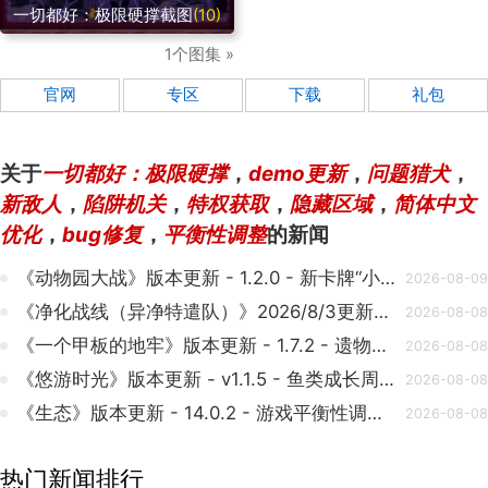
一切都好：极限硬撑截图
(10)
1个图集 »
官网
专区
下载
礼包
关于
一切都好：极限硬撑
，
demo更新
，
问题猎犬
，
新敌人
，
陷阱机关
，
特权获取
，
隐藏区域
，
简体中文
优化
，
bug修复
，
平衡性调整
的新闻
《动物园大战》版本更新 - 1.2.0 - 新卡牌“小鸡”登场
2026-08-09
《净化战线（异净特遣队）》2026/8/3更新说明
2026-08-08
《一个甲板的地牢》版本更新 - 1.7.2 - 遗物机制优化与多项Bug修复
2026-08-08
《悠游时光》版本更新 - v1.1.5 - 鱼类成长周期优化
2026-08-08
《生态》版本更新 - 14.0.2 - 游戏平衡性调整与Bug修复
2026-08-08
热门新闻排行