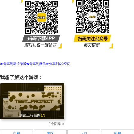
分享到新浪微博
分享到微信
分享到QQ空间
t
w
z
我想了解这个游戏：
测试工程截图
(7)
1个图集 »
官网
专区
下载
礼包