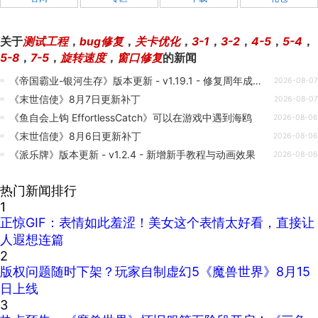
关于
测试工程
，
bug修复
，
关卡优化
，
3-1
，
3-2
，
4-5
，
5-4
，
5-8
，
7-5
，
旋转速度
，
窗口修复
的新闻
《帝国霸业-银河生存》版本更新 - v1.19.1 - 修复周年成就及配置错误
2026-08-07
《末世信使》8月7日更新补丁
2026-08-07
《鱼自会上钩 EffortlessCatch》可以在游戏中遇到海鸥
2026-08-06
《末世信使》8月6日更新补丁
2026-08-06
《派乐牌》版本更新 - v1.2.4 - 新增新手教程与动画效果
2026-08-06
热门新闻排行
1
正惊GIF：表情如此羞涩！美女这个表情太好看，直接让
人遐想连篇
2
版权问题随时下架？玩家自制虚幻5《魔兽世界》8月15
日上线
3