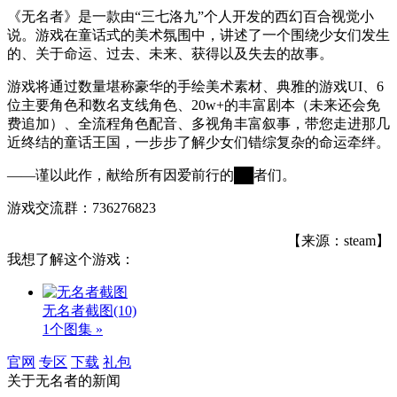
《无名者》是一款由“三七洛九”个人开发的西幻百合视觉小
说。游戏在童话式的美术氛围中，讲述了一个围绕少女们发生
的、关于命运、过去、未来、获得以及失去的故事。
游戏将通过数量堪称豪华的手绘美术素材、典雅的游戏UI、6
位主要角色和数名支线角色、20w+的丰富剧本（未来还会免
费追加）、全流程角色配音、多视角丰富叙事，带您走进那几
近终结的童话王国，一步步了解少女们错综复杂的命运牵绊。
——谨以此作，献给所有因爱前行的██者们。
游戏交流群：736276823
【来源：steam】
我想了解这个游戏：
无名者截图
(10)
1个图集 »
官网
专区
下载
礼包
关于
无名者
的新闻