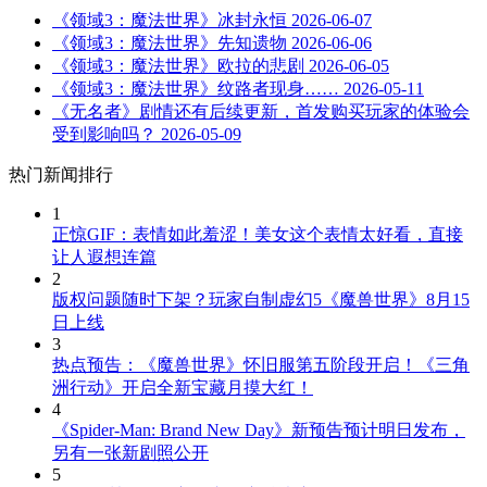
《领域3：魔法世界》冰封永恒
2026-06-07
《领域3：魔法世界》先知遗物
2026-06-06
《领域3：魔法世界》欧拉的悲剧
2026-06-05
《领域3：魔法世界》纹路者现身……
2026-05-11
《无名者》剧情还有后续更新，首发购买玩家的体验会
受到影响吗？
2026-05-09
热门新闻排行
1
正惊GIF：表情如此羞涩！美女这个表情太好看，直接
让人遐想连篇
2
版权问题随时下架？玩家自制虚幻5《魔兽世界》8月15
日上线
3
热点预告：《魔兽世界》怀旧服第五阶段开启！《三角
洲行动》开启全新宝藏月摸大红！
4
《Spider-Man: Brand New Day》新预告预计明日发布，
另有一张新剧照公开
5