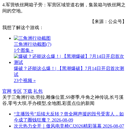
4.军营铁丝网箱子旁：军营区域管道右侧，集装箱与铁丝网之
间的空地。
【来源：公众号】
我想了解这个游戏：
三角洲行动截图
(7)
1个图集 »
爆破？还能这么爆！| 【黑潮爆破】7月14日开启首次测
试
23个视频 »
官网
专区
下载
礼包
关于
三角洲行动,劳拉,雕像位置,S9赛季,牛角之神传说,长弓溪
谷,零号大坝,手办模型,全地图,彩蛋点位
的新闻
“主播毁号”后续大反转？曾全网声援的毁号受害人，如
今成了圈钱狂魔？
2026-08-09
次元热力全开｜傲风电竞椅CJ2026精彩落幕
2026-08-07