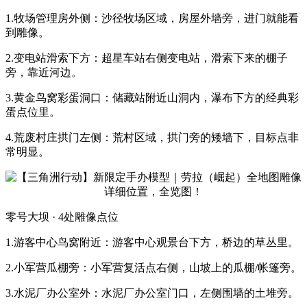
1.牧场管理房外侧：沙径牧场区域，房屋外墙旁，进门就能看
到雕像。
2.变电站滑索下方：超星车站右侧变电站，滑索下来的棚子
旁，靠近河边。
3.黄金鸟窝彩蛋洞口：储藏站附近山洞内，瀑布下方的经典彩
蛋点位里。
4.荒废村庄拱门左侧：荒村区域，拱门旁的矮墙下，目标点非
常明显。
零号大坝 · 4处雕像点位
1.游客中心鸟窝附近：游客中心观景台下方，桥边的草丛里。
2.小军营瓜棚旁：小军营复活点右侧，山坡上的瓜棚/帐篷旁。
3.水泥厂办公室外：水泥厂办公室门口，左侧围墙的土堆旁。