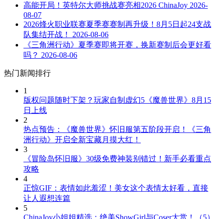
高能开局！英特尔大师挑战赛亮相2026 ChinaJoy
2026-
08-07
2026烽火职业联赛夏季赛赛制再升级！8月5日起24支战
队集结开战！
2026-08-06
《三角洲行动》夏季赛即将开赛，换新赛制后会更好看
吗？
2026-08-06
热门新闻排行
1
版权问题随时下架？玩家自制虚幻5《魔兽世界》8月15
日上线
2
热点预告：《魔兽世界》怀旧服第五阶段开启！《三角
洲行动》开启全新宝藏月摸大红！
3
《冒险岛怀旧服》30级免费神装别错过！新手必看重点
攻略
4
正惊GIF：表情如此羞涩！美女这个表情太好看，直接
让人遐想连篇
5
ChinaJoy小姐姐精选：绝美ShowGirl与Coser大赏！（5）