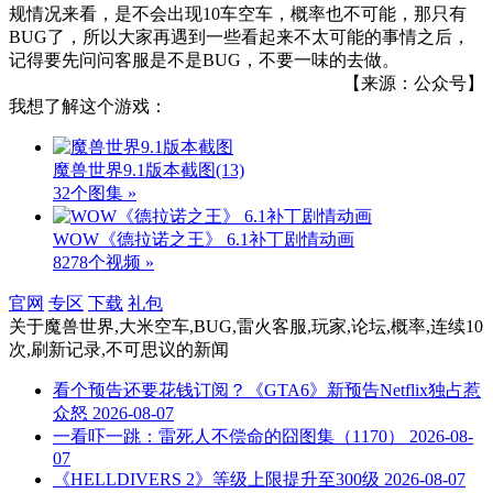
规情况来看，是不会出现10车空车，概率也不可能，那只有
BUG了，所以大家再遇到一些看起来不太可能的事情之后，
记得要先问问客服是不是BUG，不要一味的去做。
【来源：公众号】
我想了解这个游戏：
魔兽世界9.1版本截图
(13)
32个图集 »
WOW《德拉诺之王》 6.1补丁剧情动画
8278个视频 »
官网
专区
下载
礼包
关于
魔兽世界,大米空车,BUG,雷火客服,玩家,论坛,概率,连续10
次,刷新记录,不可思议
的新闻
看个预告还要花钱订阅？《GTA6》新预告Netflix独占惹
众怒
2026-08-07
一看吓一跳：雷死人不偿命的囧图集（1170）
2026-08-
07
《HELLDIVERS 2》等级上限提升至300级
2026-08-07