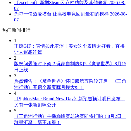
《excellent》新增Steam云存档功能及其他修复
2026-08-
07
为每一份热爱搭台 让高校电竞回到最初的模样
2026-08-
07
热门新闻排行
1
正惊GIF：表情如此羞涩！美女这个表情太好看，直接
让人遐想连篇
2
版权问题随时下架？玩家自制虚幻5《魔兽世界》8月15
日上线
3
热点预告：《魔兽世界》怀旧服第五阶段开启！《三角
洲行动》开启全新宝藏月摸大红！
4
《Spider-Man: Brand New Day》新预告预计明日发布，
另有一张新剧照公开
5
《三角洲行动》主播巅峰赛总决赛即将打响！8月2日，
群星汇聚，新王加冕！