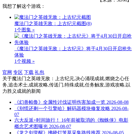
我想了解这个游戏：
魔法门之英雄无敌：上古纪元截图
(8)
1个图集 »
《魔法门之英雄无敌：上古纪元》将于4月30日开启抢先
体验
1个视频 »
官网
专区
下载
礼包
关于
魔法门之英雄无敌：上古纪元,决心涌现成就,燃烧之心任
务,追击术士,成就攻略,传送门,特殊成就,任务触发,游戏攻略,以
力胜义成就
的新闻
《幻兽帕鲁》全属性讨伐证明伤害加成一览
2026-08-08
《别慌还剩一个引擎哈》解码器模块修复攻略
2026-08-
07
六大反派+时间旅行！ 16年前被取消的《蜘蛛侠》电影
概念艺术图曝光
2026-08-07
《龙之剑觉醒》拂晓灯笼草采集路线推荐
2026-08-05