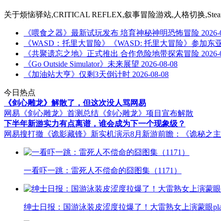
关于
烦恼驿站,CRITICAL REFLEX,叙事冒险游戏,人格切换,S
《喂食之器》最新试玩发布 培育神秘神明恐怖冒险
2026-
《WASD：托里大冒险》《WASD: 托里大冒险》参加东亚
《共聚遗忘之地》正式推出 合作危险地带探索冒险
2026-
《Go Outside Simulator》未来展望
2026-08-08
《加油站大亨》仅剩3天倒计时
2026-08-08
今日热点
《剑心雕龙》解散了，但这次没人骂网易
网易《剑心雕龙》首测总结
《剑心雕龙》项目宣布解散
下半年新游实力有点离谱，谁会成为下一个现象级？
网易搜打撤《诡影藏锋》新实机演示
8月新游前瞻：《诡秘之
一看吓一跳：雷死人不偿命的囧图集（1171）
绅士日报：国游泳装皮涩度拉爆了！大雷熟女上演蒙眼pla