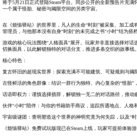
将于5月21日正式登陆Steam平台。同步公开的全新预告
一个属于怪胎、秘密与阈限空间的另类宇宙。
在《烦恼驿站》的世界里，凡人的生命“时刻”被采集、加工
管理员，与他那本没有自身“时刻”的未完成之书“小时”结为搭
游戏的核心玩法围绕“人格面具”展开。玩家并非直接选择对话选
切换面具，以此解锁独特的对话分支，推进多条交织的故事线
核心特色：
复古怀旧的超现实世界：探索充满不可能建筑、可疑规则与阈
古怪鲜活的角色群像：结识一群行为独特、内心复杂的“怪胎”
话语即权力：谨慎选择措辞，解锁独一无二的对话路径，推动
伙伴“小时”陪伴：与你的书籍助手商议，追踪所遇地点、人格
宇宙级谜团：查明塑造这个世界的神明究竟为何失踪，以及“时
《烦恼驿站》免费试玩版现已在Steam上线，玩家可提前体验