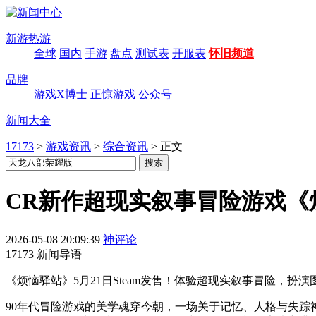
新游热游
全球
国内
手游
盘点
测试表
开服表
怀旧频道
品牌
游戏X博士
正惊游戏
公众号
新闻大全
17173
>
游戏资讯
>
综合资讯
>
正文
CR新作超现实叙事冒险游戏《烦
2026-05-08 20:09:39
神评论
17173 新闻导语
《烦恼驿站》5月21日Steam发售！体验超现实叙事冒险，
90年代冒险游戏的美学魂穿今朝，一场关于记忆、人格与失踪神明