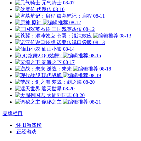
元气骑士
08-07
伏魔传
08-10
盗墓笔记：启程
08-11
原神
08-12
三国戏英杰传
08-12
苍翼：混沌效应
08-13
诺亚传说口袋版
08-13
仙山小农
08-14
QQ炫舞2
08-15
雾海之下
08-17
逆战：未来
08-18
现代战舰
08-19
梦战：剑之海
08-20
遮天世界
08-20
大周列国志
08-20
诡秘之主
08-21
品牌栏目
怀旧游戏榜
正经游戏