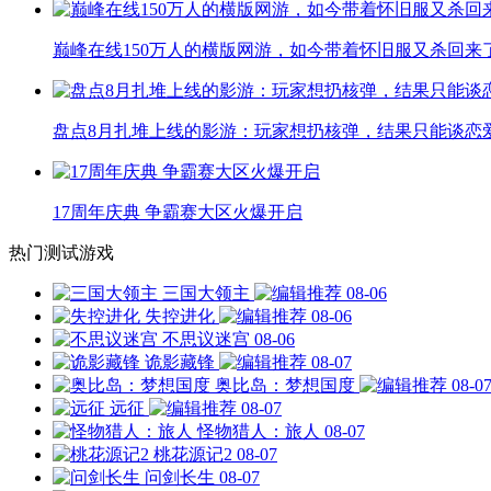
巅峰在线150万人的横版网游，如今带着怀旧服又杀回来
盘点8月扎堆上线的影游：玩家想扔核弹，结果只能谈恋
17周年庆典 争霸赛大区火爆开启
热门测试游戏
三国大领主
08-06
失控进化
08-06
不思议迷宫
08-06
诡影藏锋
08-07
奥比岛：梦想国度
08-0
远征
08-07
怪物猎人：旅人
08-07
桃花源记2
08-07
问剑长生
08-07