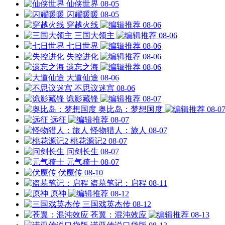
仙侠世界
08-05
闪耀暖暖
08-05
穿越火线
08-06
三国大领主
08-06
七日世界
08-06
失控进化
08-06
遗忘之海
08-06
大道仙途
08-06
不思议迷宫
08-06
诡影藏锋
08-07
奥比岛：梦想国度
08-0
远征
08-07
怪物猎人：旅人
08-07
桃花源记2
08-07
问剑长生
08-07
元气骑士
08-07
伏魔传
08-10
盗墓笔记：启程
08-11
原神
08-12
三国戏英杰传
08-12
苍翼：混沌效应
08-13