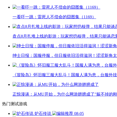
一看吓一跳：雷死人不偿命的囧图集（1169）
盘点8月扎堆上线的影游：玩家想扔核弹，结果只能谈恋
绅士日报：国服停服，但日服依旧活得滋润！涩涩新角太
《冒险岛》怀旧服三服大乱斗！国服人满为患，台服外挂
正惊漫谈：从MU开始，为什么网游翅膀成了"躲不掉的刚
热门测试游戏
炉石传说
08-05