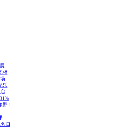
展
亮相
登场
配乐
开启
1%
够野！
罪
至名归