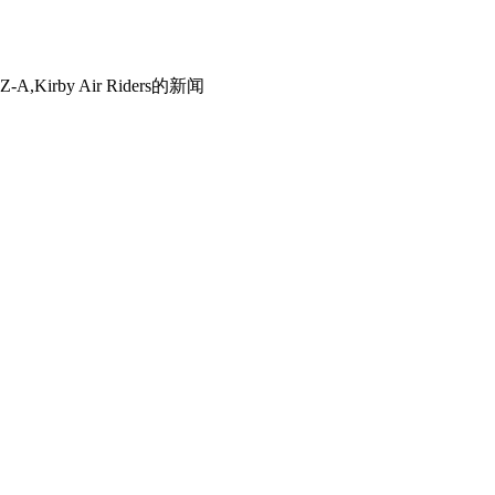
,Kirby Air Riders
的新闻