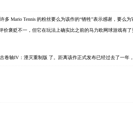
 Mario Tennis 的粉丝要么为该作的“牺牲”表示感谢，
憾，因为尽管整体评价褒贬不一，但它在玩法上确实比之前的马力欧网球游
修复 上古卷轴IV：湮灭重制版 了。距离该作正式发布已经过去了一