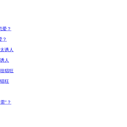
爱？
诱人
猖狂
需"？