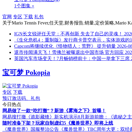
1个图集 »
官网
专区
下载
礼包
关于
Mario Tennis Fever,任天堂,财务报告,销量,定价策略,Mario Kart Wor
IGN长文锐评任天堂：不再创新 失去了自己的灵魂！
202
《生化危机4：重制版》发行商卡普空表示，实体游戏的消
Capcom将继续优化《怪物猎人：荒野》 提升销量
2026-0
退市传闻满天飞！雪佛兰被曝退出中国市场 官方回应
202
英国汽车市场变天！7月畅销榜前十：中国一举拿下三席
宝可梦 Pokopia
专区
下载
预订激活码、礼包
今日热点
网易做了一款“吃打撤”？新游《雾海之下》首曝！
网易搜打撤《诡影藏锋》新实机演示
8月新游前瞻：《诡秘之
随时准备下架？玩家自制虚幻5《魔兽世界》即将上线
《魔兽世界》国服整治公告
《魔兽世界》TBC周年大更：双经