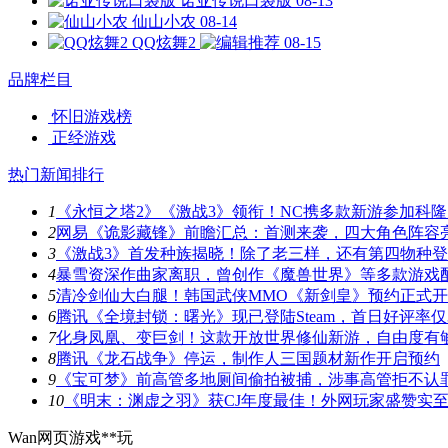
诺亚传说口袋版
08-13
仙山小农
08-14
QQ炫舞2
08-15
品牌栏目
怀旧游戏榜
正经游戏
热门新闻排行
1
《永恒之塔2》《激战3》领衔！NC携多款新游参加科隆
2
网易《诡影藏锋》前瞻汇总：首测来袭，四大角色阵容
3
《激战3》首发种族揭晓！除了老三样，还有第四物种
4
暴雪资深作曲家离职，曾创作《魔兽世界》等多款游戏
5
清冷剑仙大白腿！韩国武侠MMO《新剑皇》预约正式
6
腾讯《全境封锁：曙光》现已登陆Steam，首日好评率仅3
7
化身凤凰、变巨剑！这款开放世界修仙新游，自由度有
8
腾讯《龙石战争》停运，制作人三国题材新作开启预约
9
《宝可梦》前高管多地厕间偷拍被捕，涉事高管拒不认
10
《明末：渊虚之羽》获CJ年度最佳！外网玩家盛赞实
Wan网页游戏**玩