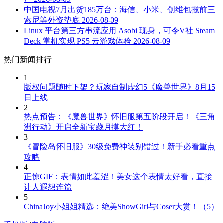
中国电视7月出货185万台：海信、小米、创维包揽前三
索尼等外资垫底
2026-08-09
Linux 平台第三方串流应用 Asobi 现身，可令V社 Steam
Deck 掌机实现 PS5 云游戏体验
2026-08-09
热门新闻排行
1
版权问题随时下架？玩家自制虚幻5《魔兽世界》8月15
日上线
2
热点预告：《魔兽世界》怀旧服第五阶段开启！《三角
洲行动》开启全新宝藏月摸大红！
3
《冒险岛怀旧服》30级免费神装别错过！新手必看重点
攻略
4
正惊GIF：表情如此羞涩！美女这个表情太好看，直接
让人遐想连篇
5
ChinaJoy小姐姐精选：绝美ShowGirl与Coser大赏！（5）