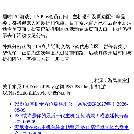
届时PS5游戏、PS Plus会员订阅、主机硬件及周边配件等品
类，都将迎来大幅度折扣优惠。目前索尼官方已在后台更新活
动专题页面，检索已能搜到2026活动专属页面入口，跳转仍显
示去年活动收尾公告。
外媒分析认为，PS商店近期突然下架优惠专区、暂停各类小
型促销，正是为这次年度大促提前铺路。后续具体开启时间与
折扣阵容，有待官方进一步官宣。
【来源：游民星空】
关于
索尼,PS,Days of Play,促销,PS5,PS Plus,折扣,游
戏,PlayStationLifestyle,史低
的新闻
PS6+新掌机全方位爆料汇总：索尼锁定2027年！
2026-
08-09
PS5或许是你的最后一代主机:定期清灰！横放延长寿命
2026-08-09
索尼将在PS5主机包装盒贴警示 终止新游戏实体光盘生
产
2026-08-09