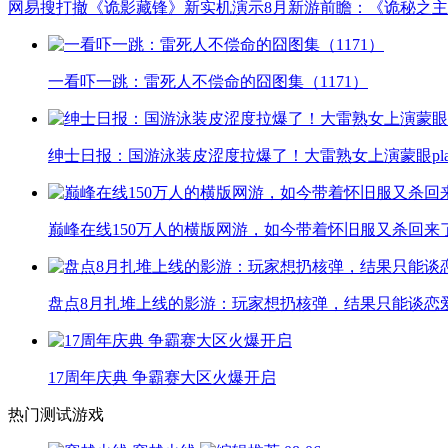
网易搜打撤《诡影藏锋》新实机演示
8月新游前瞻：《诡秘之
一看吓一跳：雷死人不偿命的囧图集（1171）
绅士日报：国游泳装皮涩度拉爆了！大雷熟女上演蒙眼pla
巅峰在线150万人的横版网游，如今带着怀旧服又杀回来
盘点8月扎堆上线的影游：玩家想扔核弹，结果只能谈恋
17周年庆典 争霸赛大区火爆开启
热门测试游戏