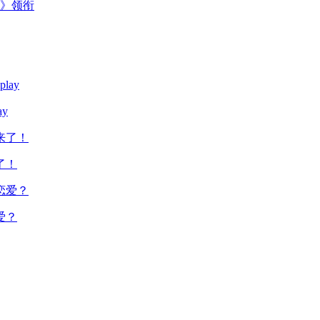
主》领衔
y
了！
爱？