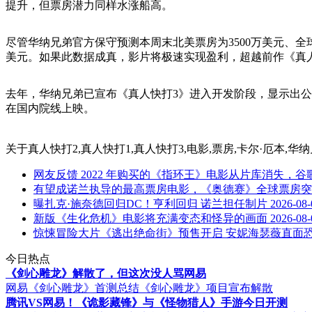
提升，但票房潜力同样水涨船高。
尽管华纳兄弟官方保守预测本周末北美票房为3500万美元、全球6
美元。如果此数据成真，影片将极速实现盈利，超越前作《真人快
去年，华纳兄弟已宣布《真人快打3》进入开发阶段，显示出公
在国内院线上映。
关于
真人快打2,真人快打1,真人快打3,电影,票房,卡尔·厄本,华
网友反馈 2022 年购买的《指环王》电影从片库消失，
有望成诺兰执导的最高票房电影，《奥德赛》全球票房突破 
曝扎克·施奈德回归DC！亨利回归 诺兰担任制片
2026-08-
新版《生化危机》电影将充满变态和怪异的画面
2026-08-
惊悚冒险大片《逃出绝命街》预售开启 安妮海瑟薇直面
今日热点
《剑心雕龙》解散了，但这次没人骂网易
网易《剑心雕龙》首测总结
《剑心雕龙》项目宣布解散
腾讯VS网易！《诡影藏锋》与《怪物猎人》手游今日开测