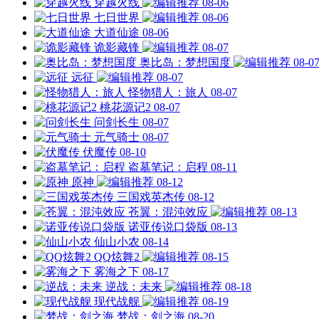
穿越火线
08-06
七日世界
08-06
大道仙途
08-06
诡影藏锋
08-07
奥比岛：梦想国度
08-0
远征
08-07
怪物猎人：旅人
08-07
桃花源记2
08-07
问剑长生
08-07
元气骑士
08-07
伏魔传
08-10
盗墓笔记：启程
08-11
原神
08-12
三国戏英杰传
08-12
苍翼：混沌效应
08-13
诺亚传说口袋版
08-13
仙山小农
08-14
QQ炫舞2
08-15
雾海之下
08-17
逆战：未来
08-18
现代战舰
08-19
梦战：剑之海
08-20