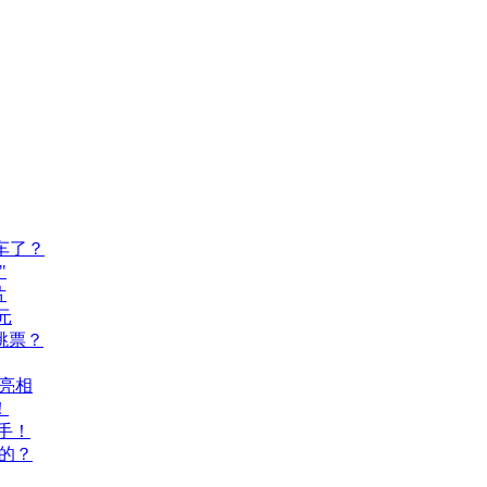
车了？
"
片
元
跳票？
A亮相
！
手！
的？