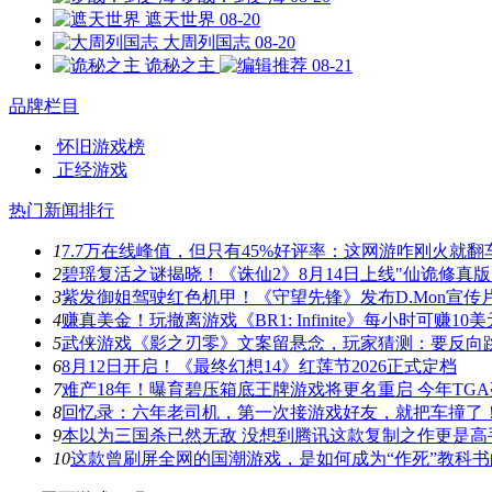
遮天世界
08-20
大周列国志
08-20
诡秘之主
08-21
品牌栏目
怀旧游戏榜
正经游戏
热门新闻排行
1
7.7万在线峰值，但只有45%好评率：这网游咋刚火就翻
2
碧瑶复活之谜揭晓！《诛仙2》8月14日上线"仙诡修真版
3
紫发御姐驾驶红色机甲！《守望先锋》发布D.Mon宣传
4
赚真美金！玩撤离游戏《BR1: Infinite》每小时可赚10美
5
武侠游戏《影之刃零》文案留悬念，玩家猜测：要反向
6
8月12日开启！《最终幻想14》红莲节2026正式定档
7
难产18年！曝育碧压箱底王牌游戏将更名重启 今年TG
8
回忆录：六年老司机，第一次接游戏好友，就把车撞了
9
本以为三国杀已然无敌 没想到腾讯这款复制之作更是高
10
这款曾刷屏全网的国潮游戏，是如何成为“作死”教科书