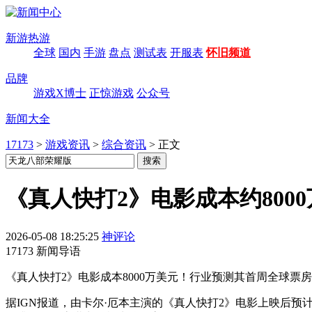
新游热游
全球
国内
手游
盘点
测试表
开服表
怀旧频道
品牌
游戏X博士
正惊游戏
公众号
新闻大全
17173
>
游戏资讯
>
综合资讯
>
正文
《真人快打2》电影成本约800
2026-05-08 18:25:25
神评论
17173 新闻导语
《真人快打2》电影成本8000万美元！行业预测其首周全球票房
据IGN报道，由卡尔·厄本主演的《真人快打2》电影上映后预计