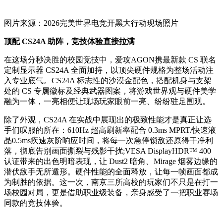
图片来源：2026完美世界电竞开黑大行动现场照片
顶配 CS24A 助阵，竞技体验直接拉满
在这场分秒决胜的校园竞技中，爱攻AGON携最新款 CS 联名
定制显示器 CS24A 全面加持，以顶尖硬件规格为整场活动注
入专业底气。CS24A 标志性的沙漠金配色，搭配机身与支架
处的 CS 专属徽标及经典武器图案，将游戏世界观与硬件美学
融为一体，一亮相便让现场玩家眼前一亮、纷纷驻足围观。
除了外观，CS24A 在实战中展现出的极致性能才是真正让选
手们叹服的所在：610Hz 超高刷新率配合 0.3ms MPRT/快速液
晶0.5ms疾速灰阶响应时间，将每一次急停锁敌还原得干净利
落，彻底告别画面撕裂与残影干扰;VESA DisplayHDR™ 400
认证带来的出色明暗表现，让 Dust2 暗角、Mirage 烟雾边缘的
潜伏敌手无所遁形。硬件性能的全面释放，让每一帧画面都成
为制胜的依据。这一次，南京三所高校的玩家们不只是在打一
场校园对局，更是借助职业级装备，亲身感受了一把职业赛场
同款的竞技体验。