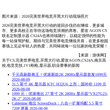
图片来源：2026完美世界电竞开黑大行动现场照片
2026完美世界电竞开黑大行动的巡回步伐仍在继续，更多城
市、更多高校正在等待这场电竞浪潮的席卷。爱攻 AGON CS
联名定制显示器 CS24A也将持续随行，以稳定强悍的性能为
每一站保驾护航。期待与完美世界电竞继续并肩，在更多校园
赛场上见证年轻人的热爱，共同铸就每一位玩家的电竞荣耀！
【来源：游侠网】
关于
CS,完美世界电竞,开黑大行动,爱攻AGON,CS24A,南京高
校,电竞竞技,1V1刚枪,显示器,职业赛事
的新闻
千元高刷新卷王！优派新款2K 280Hz显示器首发1099元
2026-08-09
31.5 英寸 4K 显示器 KTC H32U6 上市：国补价 1199 元
2026-08-08
1099 元：优派推出 27 英寸 2K 280Hz 显示器“VX27G23-
2K-2”
2026-08-08
Cabletime 推出 ScreenDock：八合一扩展坞配 5.5 英寸
720P 屏幕
2026-08-08