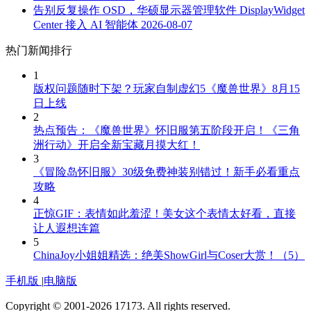
告别反复操作 OSD，华硕显示器管理软件 DisplayWidget
Center 接入 AI 智能体
2026-08-07
热门新闻排行
1
版权问题随时下架？玩家自制虚幻5《魔兽世界》8月15
日上线
2
热点预告：《魔兽世界》怀旧服第五阶段开启！《三角
洲行动》开启全新宝藏月摸大红！
3
《冒险岛怀旧服》30级免费神装别错过！新手必看重点
攻略
4
正惊GIF：表情如此羞涩！美女这个表情太好看，直接
让人遐想连篇
5
ChinaJoy小姐姐精选：绝美ShowGirl与Coser大赏！（5）
手机版
|
电脑版
Copyright © 2001-2026 17173. All rights reserved.