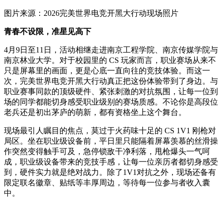
图片来源：2026完美世界电竞开黑大行动现场照片
青春不设限，准星见高下
4月9日至11日，活动相继走进南京工程学院、南京传媒学院与
南京林业大学。对于校园里的 CS 玩家而言，职业赛场从来不
只是屏幕里的画面，更是心底一直向往的竞技体验。而这一
次，完美世界电竞开黑大行动真正把这份体验带到了身边。与
职业赛事同款的顶级硬件、紧张刺激的对抗氛围，让每一位到
场的同学都能切身感受职业级别的赛场质感。不论你是高段位
老兵还是初出茅庐的萌新，都有资格坐上这个舞台。
现场最引人瞩目的焦点，莫过于火药味十足的 CS 1V1 刚枪对
局区。坐在职业级设备前，平日里只能隔着屏幕羡慕的丝滑操
作突然变得触手可及，急停锁敌干净利落，甩枪爆头一气呵
成，职业级设备带来的竞技手感，让每一位亲历者都切身感受
到，硬件实力就是绝对战力。除了1V1对抗之外，现场还备有
限定联名徽章、贴纸等丰厚周边，等待每一位参与者收入囊
中。