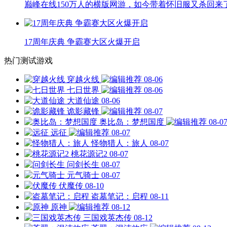
巅峰在线150万人的横版网游，如今带着怀旧服又杀回来
17周年庆典 争霸赛大区火爆开启
热门测试游戏
穿越火线
08-06
七日世界
08-06
大道仙途
08-06
诡影藏锋
08-07
奥比岛：梦想国度
08-0
远征
08-07
怪物猎人：旅人
08-07
桃花源记2
08-07
问剑长生
08-07
元气骑士
08-07
伏魔传
08-10
盗墓笔记：启程
08-11
原神
08-12
三国戏英杰传
08-12