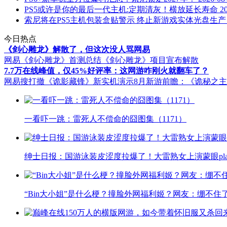
PS5或许是你的最后一代主机:定期清灰！横放延长寿命
2
索尼将在PS5主机包装盒贴警示 终止新游戏实体光盘生产
今日热点
《剑心雕龙》解散了，但这次没人骂网易
网易《剑心雕龙》首测总结
《剑心雕龙》项目宣布解散
7.7万在线峰值，仅45%好评率：这网游咋刚火就翻车了？
网易搜打撤《诡影藏锋》新实机演示
8月新游前瞻：《诡秘之
一看吓一跳：雷死人不偿命的囧图集（1171）
绅士日报：国游泳装皮涩度拉爆了！大雷熟女上演蒙眼pla
“Bin大小姐”是什么梗？撞脸外网福利姬？网友：绷不住