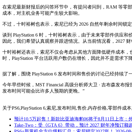
在索尼最新财报后的问答环节中，有提问者问到，RAM 等零部件
成本，对主机业务可能产生较大影响。
不过，十时裕树也表示，索尼已经为 2026 自然年剩余时间
谈到 PlayStation 6 时，十时裕树表示，由于未来零
因此，我们希望认真观察并跟进情况。从当前情况看，2027
十时裕树还表示，索尼不仅会考虑从其他方面降低硬件成本，也
时，PlayStation 平台活跃用户数仍在增长，因此并不是需求下
据了解，围绕 PlayStation 6 发布时间和售价的讨论已经
今年早些时候，MST Financial 高级分析师大卫 · 吉布森发
发布时间可能会比许多人预期的更晚。”
关于
PS6,PlayStation 6,索尼,发布时间,售价,内存价格,零部件成本
预计10.5万起售！新款比亚迪海豹06将于8月11日上市：
Take-Two：受《GTA 6》带动，预计 2027 财年净预订额超
PS6+新掌机全方位爆料汇总：索尼锁定2027年！
2026-08