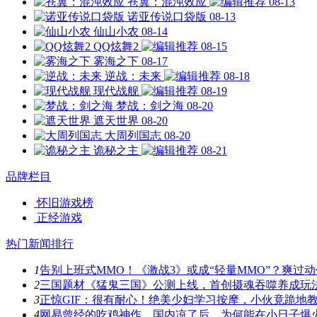
苍翼：混沌效应
08-13
诺亚传说口袋版
08-13
仙山小农
08-14
QQ炫舞2
08-15
雾海之下
08-17
逆战：未来
08-18
现代战舰
08-19
梦战：剑之海
08-20
遮天世界
08-20
大周列国志
08-20
诡秘之主
08-21
品牌栏目
怀旧游戏榜
正经游戏
热门新闻排行
1
告别上班式MMO！《激战3》或成“轻量MMO”？爽过
2
三国题材《猛鬼三国》公测上线，首创摄魂吞噬养成玩
3
正惊GIF：很有耐心！绝美少妇学习按摩，小伙竟跪地
4
网易曾经的吃鸡神作，国内凉了后，为何能在小日子爆