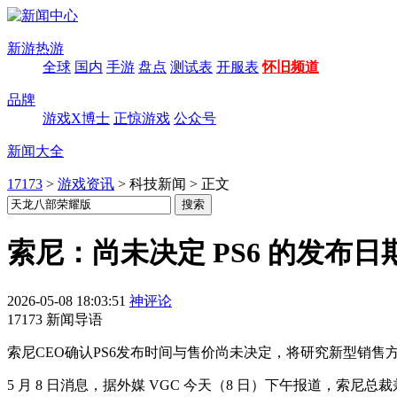
新游热游
全球
国内
手游
盘点
测试表
开服表
怀旧频道
品牌
游戏X博士
正惊游戏
公众号
新闻大全
17173
>
游戏资讯
>
科技新闻
>
正文
索尼：尚未决定 PS6 的发布
2026-05-08 18:03:51
神评论
17173 新闻导语
索尼CEO确认PS6发布时间与售价尚未决定，将研究新型销售
5 月 8 日消息，据外媒 VGC 今天（8 日）下午报道，索尼总裁兼 