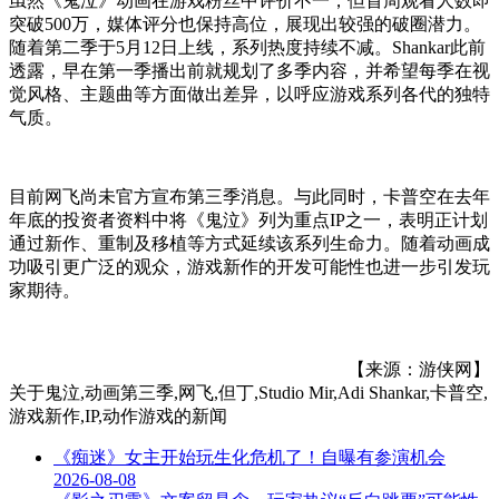
虽然《鬼泣》动画在游戏粉丝中评价不一，但首周观看人数即
突破500万，媒体评分也保持高位，展现出较强的破圈潜力。
随着第二季于5月12日上线，系列热度持续不减。Shankar此前
透露，早在第一季播出前就规划了多季内容，并希望每季在视
觉风格、主题曲等方面做出差异，以呼应游戏系列各代的独特
气质。
目前网飞尚未官方宣布第三季消息。与此同时，卡普空在去年
年底的投资者资料中将《鬼泣》列为重点IP之一，表明正计划
通过新作、重制及移植等方式延续该系列生命力。随着动画成
功吸引更广泛的观众，游戏新作的开发可能性也进一步引发玩
家期待。
【来源：游侠网】
关于
鬼泣,动画第三季,网飞,但丁,Studio Mir,Adi Shankar,卡普空,
游戏新作,IP,动作游戏
的新闻
《痴迷》女主开始玩生化危机了！自曝有参演机会
2026-08-08