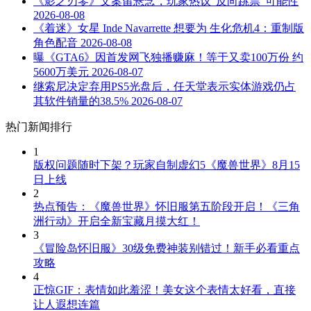
《影之刃零》文案留悬念，玩家热议“反向跳票”可能性
2026-08-08
《着迷》女星 Inde Navarrette 想要为 生化危机4：重制版
角色配音
2026-08-08
曝《GTA6》因首发网飞独播赚麻！等于又卖100万份 约
5600万美元
2026-08-07
继索尼决定弃用PS5光盘后，任天堂表示实体游戏仍占
其软件销量的38.5%
2026-08-07
热门新闻排行
1
版权问题随时下架？玩家自制虚幻5《魔兽世界》8月15
日上线
2
热点预告：《魔兽世界》怀旧服第五阶段开启！《三角
洲行动》开启全新宝藏月摸大红！
3
《冒险岛怀旧服》30级免费神装别错过！新手必看重点
攻略
4
正惊GIF：表情如此羞涩！美女这个表情太好看，直接
让人遐想连篇