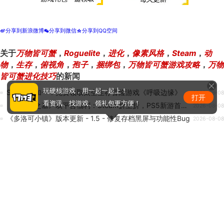
分享到新浪微博
分享到微信
分享到QQ空间
t
w
z
关于
万物皆可蟹
，
Roguelite
，
进化
，
像素风格
，
Steam
，
动
物
，
生存
，
俯视角
，
孢子
，
捆绑包
，
万物皆可蟹游戏攻略
，
万物
皆可蟹进化技巧
的新闻
玩硬核游戏，用一起一起上！
Steam喜加一！免费领取太空生存冒险游戏《呼吸边缘》
2026-08-08
打开
看资讯、找游戏、领礼包更方便！
《龙骑士之墓》双平台福利：Steam折上折，PS5新游首发优惠
2026-08-08
《多洛可小镇》版本更新 - 1.5 - 修复存档黑屏与功能性Bug
2026-08-08
《GRAIN ROT》登陆Steam正式推出 废土恐怖合作撤离
2026-08-08
《喂食之器》最新试玩发布 培育神秘神明恐怖冒险
2026-08-08
热门新闻排行
1
正惊GIF：表情如此羞涩！美女这个表情太好看，直接让
人遐想连篇
2