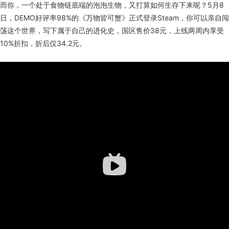
而你，一个处于食物链底端的泡泡生物，又打算如何生存下来呢？5月8
日，DEMO好评率98%的《万物皆可蟹》正式登录Steam，你可以亲自闯
荡这个世界，写下属于自己的进化史，国区售价38元，上线两周内享受
10%折扣，折后仅34.2元。