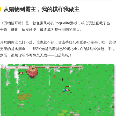
从猎物到霸主，我的模样我做主
《万物皆可蟹》是一款像素风格的Roguelite游戏，核心玩法直截了当：
干饭，进化，适应环境，最终成为整张地图的老大。
开局的你谁也打不过、谁也惹不起，攻击手段只有近身小拳拳，唯一比你
更菜的是水滴鱼——那种“光是活着就已经竭尽全力”的移动经验包。不过
别慌，虽然你弱小可怜又无助——但是能吃！