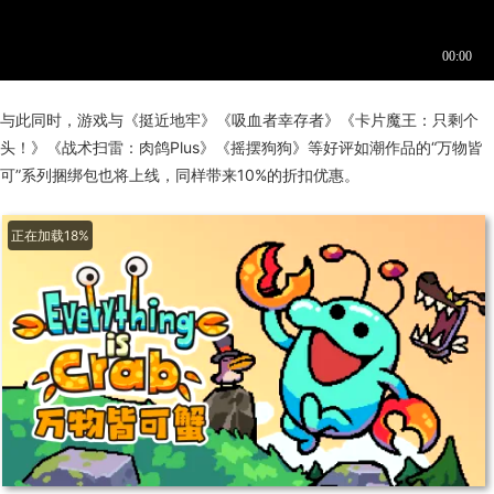
与此同时，游戏与《挺近地牢》《吸血者幸存者》《卡片魔王：只剩个
头！》《战术扫雷：肉鸽Plus》《摇摆狗狗》等好评如潮作品的“万物皆
可”系列捆绑包也将上线，同样带来10%的折扣优惠。