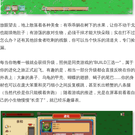
放眼望去，地上散落着各种美食：有乖乖躺在树下的水果，让你不动干戈
也能填饱肚子；有游荡的敌对生物，必须干掉才能大快朵颐；实在打不过
怎么办？还有其他掠食者吃剩的残骸，你可以当个快乐的清道夫，专门捡
漏。
每当你饱餐一顿就会获得升级，照例是同类游戏的“BUILD三选一”，属于
你的进化之旅正式起飞。有趣的是，相当一部分升级都会直接反映在你的
外表上：大象的鼻子、乌龟的甲壳、蝴蝶的翅膀、蝎子的尾巴……你的身
材也可以在庞大笨重和灵巧细小之间反复横跳，甚至长出螃蟹的八条腿
（当然代价是你只能横着奔跑）；随着游戏的推进，光是在屏幕前看着自
己的小生物慢慢“长歪了”，就已经乐趣爆表。