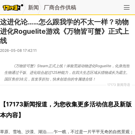
新闻
厂商合作供稿
这进化论……怎么跟我学的不太一样？动物
进化Roguelite游戏《万物皆可蟹》正式上
线
2026-05-08 17:42:11
《万物皆可蟹》Steam正式上线！体验荒诞动物进化Roguelite，化身泡泡
生物通过干饭、进化组合超过125种能力，在四大生态区域从猎物成长为霸主。
国区售价38元，首发享折扣，快来创造你的专属缝合怪！
17173 新闻导语
【17173新闻报道，为您收集更多活动信息及新版
本内容】
草原、雪地、沙漠、湖泊……乍一瞧，不过是一片平平无奇的自然景观；