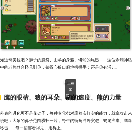
知道奇美拉吧？狮子的脑袋、山羊的身躯、蟒蛇的尾巴——这位希腊神话
中的老牌缝合怪见到你，都得心服口服地拱拱手：还是你有活儿。
正在
加
载……
鹰的眼睛、狼的耳朵、豹的速度、熊的力量
外表的进化可不是花架子，每种变化都对应着实打实的能力，就拿攻击来
说吧：大象的鼻子范围横扫一片，野牛的犄角冲锋突进，蝎尾淬毒、鹰喙
啄击……每一招都看得见、用得上。