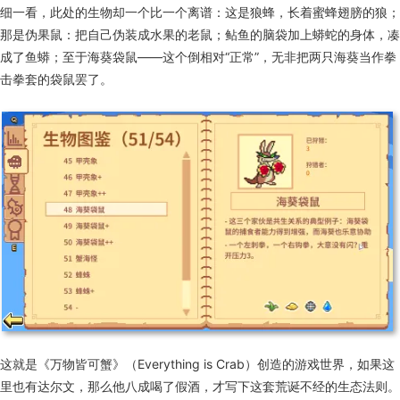
细一看，此处的生物却一个比一个离谱：这是狼蜂，长着蜜蜂翅膀的狼；
那是伪果鼠：把自己伪装成水果的老鼠；鲇鱼的脑袋加上蟒蛇的身体，凑
成了鱼蟒；至于海葵袋鼠——这个倒相对“正常”，无非把两只海葵当作拳
击拳套的袋鼠罢了。
这就是《万物皆可蟹》（Everything is Crab）创造的游戏世界，如果这
里也有达尔文，那么他八成喝了假酒，才写下这套荒诞不经的生态法则。