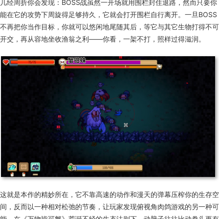
几经周折你会发现：BOSS战虽然一开场就用围栏封住退路，然而只要你
能在它的攻势下周旋得足够持久，它就会打开围栏自行离开。一旦BOSS
不再把你当作目标，你就可以悠闲地尾随其后，等它与其它生物打得不可
开交，再从容地坐收渔翁之利——你看，一架不打，照样过得滋润。
这就是本作的精妙所在，它不靠高速的动作和漫天的弹幕压榨你的生存空
间，反而以一种相对松弛的节奏，让玩家发现俯视角肉鸽游戏的另一种可
能。在《万物皆可蟹》荒诞不经的生态法则下，动脑子往往比动拳头更有