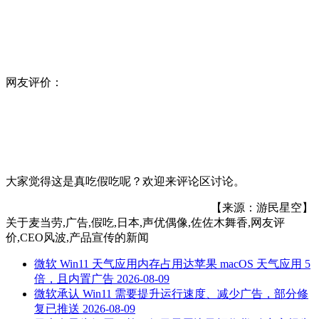
网友评价：
大家觉得这是真吃假吃呢？欢迎来评论区讨论。
【来源：游民星空】
关于
麦当劳,广告,假吃,日本,声优偶像,佐佐木舞香,网友评
价,CEO风波,产品宣传
的新闻
微软 Win11 天气应用内存占用达苹果 macOS 天气应用 5
倍，且内置广告
2026-08-09
微软承认 Win11 需要提升运行速度、减少广告，部分修
复已推送
2026-08-09