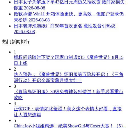
日本女子为解压下单43亿日元周边又拒收货 致商家损失
惨重
2026-08-08
微软承诺 Win11 开箱体验更快、更高效，但账户登录仍
未松绑
2026-08-08
日本老牌泡泡纸厂商58年首次更名 魔性发音引热议
2026-08-08
热门新闻排行
1
版权问题随时下架？玩家自制虚幻5《魔兽世界》8月15
日上线
2
热点预告：《魔兽世界》怀旧服第五阶段开启！《三角
洲行动》开启全新宝藏月摸大红！
3
《冒险岛怀旧服》30级免费神装别错过！新手必看重点
攻略
4
正惊GIF：表情如此羞涩！美女这个表情太好看，直接
让人遐想连篇
5
ChinaJoy小姐姐精选：绝美ShowGirl与Coser大赏！（5）