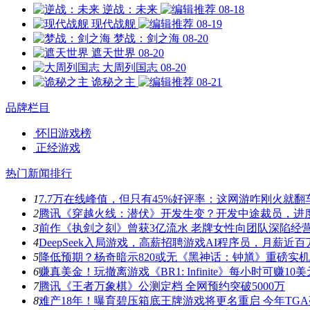
逆战：未来
08-18
现代战舰
08-19
梦战：剑之海
08-20
遮天世界
08-20
大周列国志
08-20
诡秘之主
08-21
品牌栏目
怀旧游戏榜
正经游戏
热门新闻排行
1
7.7万在线峰值，但只有45%好评率：这网游咋刚火就翻
2
腾讯《穿越火线：潜伏》开发生变？开发中途裁员，进
3
前作《执剑之刻》曾获3亿流水 老牌女性向团队深陷经
4
DeepSeek入局游戏，高薪招聘游戏AI程序员，月薪近百
5
降低预期？杨奇暗示820或无《黑神话：钟馗》重磅实
6
赚真美金！玩撤离游戏《BR1: Infinite》每小时可赚10美
7
腾讯《王者万象棋》公测定档 全网预约突破5000万
8
难产18年！曝育碧压箱底王牌游戏将更名重启 今年TG