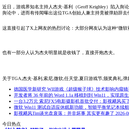
近日，游戏界知名主持人杰夫·基利（Geoff Keighley）陷
舆论中，进而有传闻曝出这位TGA创始人兼主持竟被弹劾辞去
这直接引起了X上网友的热烈讨论：大部分网友认为这种“微软
也有一部分人认为杰夫明显就是收钱了，直接开炮杰夫。
关于
TGA,杰夫·基利,索尼,微软,任天堂,夏日游戏节,颁奖典礼,弹劾,G.
德国医学新研究 WII游戏《超级猴子球》技术影响内窥
开发者将 36 年前的 Word 1.1a 移植到到 Win11，实现原
一台3.2万元 索尼FX5电影摄影机首批交付：影视飓风买
微软 Win11 测试自适应休眠新功能，智能平衡笔记本续
影视飓风Tim谈光盘衰落：并非坏事 其实更有趣了
2026-0
今日热点