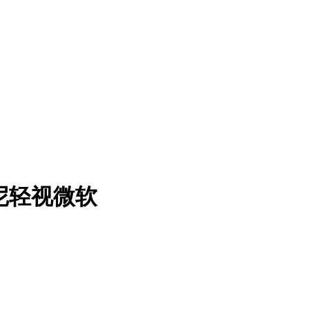
尼轻视微软