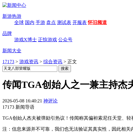
新游热游
全球
国内
手游
盘点
测试表
开服表
怀旧频道
品牌
游戏X博士
正惊游戏
公众号
新闻大全
17173
>
游戏资讯
>
综合资讯
>
正文
传闻TGA创始人之一兼主持杰
2026-05-08 16:40:21
神评论
17173 新闻导语
TGA创始人杰夫被弹劾引热议！传闻称其偏袒索尼任天堂、
注：信息来源并不可靠，我们也无法验证其真实性，因此相关