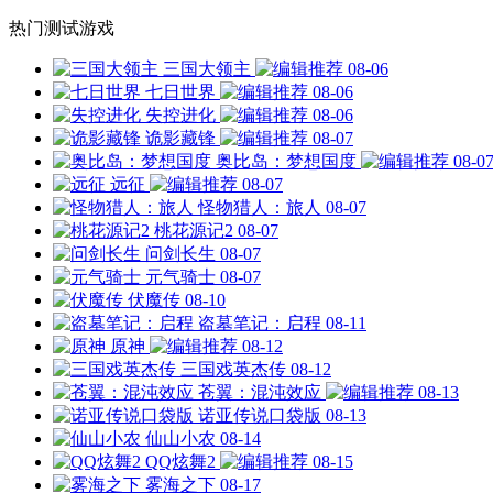
热门测试游戏
三国大领主
08-06
七日世界
08-06
失控进化
08-06
诡影藏锋
08-07
奥比岛：梦想国度
08-0
远征
08-07
怪物猎人：旅人
08-07
桃花源记2
08-07
问剑长生
08-07
元气骑士
08-07
伏魔传
08-10
盗墓笔记：启程
08-11
原神
08-12
三国戏英杰传
08-12
苍翼：混沌效应
08-13
诺亚传说口袋版
08-13
仙山小农
08-14
QQ炫舞2
08-15
雾海之下
08-17