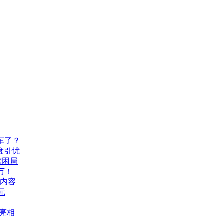
车了？
度引忧
营困局
万！
机内容
元
A亮相