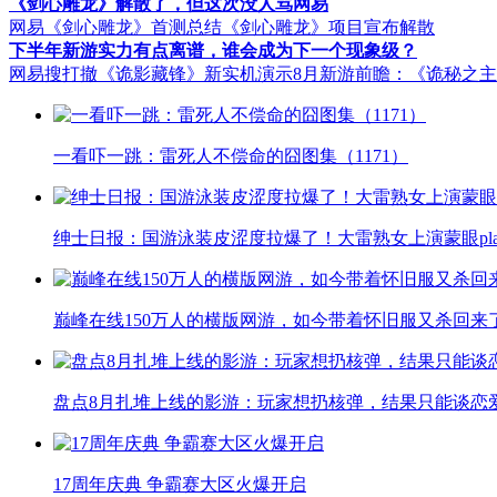
《剑心雕龙》解散了，但这次没人骂网易
网易《剑心雕龙》首测总结
《剑心雕龙》项目宣布解散
下半年新游实力有点离谱，谁会成为下一个现象级？
网易搜打撤《诡影藏锋》新实机演示
8月新游前瞻：《诡秘之
一看吓一跳：雷死人不偿命的囧图集（1171）
绅士日报：国游泳装皮涩度拉爆了！大雷熟女上演蒙眼pla
巅峰在线150万人的横版网游，如今带着怀旧服又杀回来
盘点8月扎堆上线的影游：玩家想扔核弹，结果只能谈恋
17周年庆典 争霸赛大区火爆开启