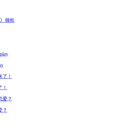
主》领衔
y
了！
爱？