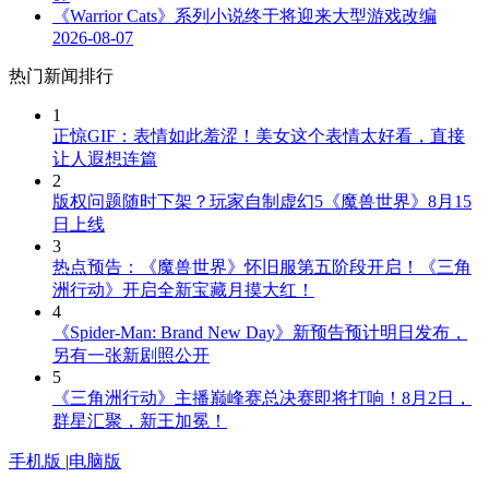
《Warrior Cats》系列小说终于将迎来大型游戏改编
2026-08-07
热门新闻排行
1
正惊GIF：表情如此羞涩！美女这个表情太好看，直接
让人遐想连篇
2
版权问题随时下架？玩家自制虚幻5《魔兽世界》8月15
日上线
3
热点预告：《魔兽世界》怀旧服第五阶段开启！《三角
洲行动》开启全新宝藏月摸大红！
4
《Spider-Man: Brand New Day》新预告预计明日发布，
另有一张新剧照公开
5
《三角洲行动》主播巅峰赛总决赛即将打响！8月2日，
群星汇聚，新王加冕！
手机版
|
电脑版