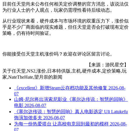
目前任天堂尚未公布任何相关定价调整的官方消息，该说法仅
为行业人士的个人观点，玩家仍需理性看待后续动态。
从行业现状来看，硬件成本与市场环境的双重压力下，涨价似
乎是不少厂商面临的现实难题，但任天堂是否会打破现有定价
策略，仍有待时间验证。
你能接受任天堂主机涨价吗？欢迎在评论区留言讨论。
【来源：游民星空】
关于
任天堂,NS2,涨价,日本特供版,主机,硬件成本,定价策略,玩
家,NateTheHate,望月崇
的新闻
《excellent》新增Steam云存档功能及其他修复
2026-08-
07
山姆·尼尔将出演索尼影业《塞尔达传说：智慧的回响》
电影
2026-08-07
《塞尔达传说：智慧的回响》真人电影选定 Uli Latukefu
饰演加侬多夫
2026-08-07
为每一份热爱搭台 让高校电竞回到最初的模样
2026-08-
07