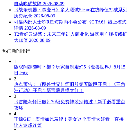
自动唤醒故障
2026-08-09
《战争机器：事变日》多人测试Steam在线峰值打破系列
历史纪录
2026-08-09
可靠内部人士称R星短期内不会公布《GTA6》线上模式
详情
2026-08-09
T2看好云游戏：未来三年进入商业化 游戏用户规模或扩
大10倍
2026-08-09
热门新闻排行
1
版权问题随时下架？玩家自制虚幻5《魔兽世界》8月15
日上线
2
热点预告：《魔兽世界》怀旧服第五阶段开启！《三角
洲行动》开启全新宝藏月摸大红！
3
《冒险岛怀旧服》30级免费神装别错过！新手必看重点
攻略
4
正惊GIF：表情如此羞涩！美女这个表情太好看，直接
让人遐想连篇