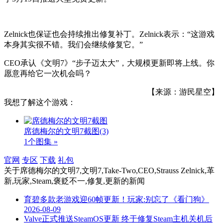
Zelnick也保证也会持续推出修复补丁。Zelnick表示：“这游戏
本身其实很不错。我们会继续修复它。”
CEO承认《文明7》“步子迈太大”，大规模更新即将上线。你
愿意再给它一次机会吗？
【来源：游民星空】
我想了解这个游戏：
席德梅尔的文明7截图
(3)
1个图集 »
官网
专区
下载
礼包
关于
席德梅尔的文明7,文明7,Take-Two,CEO,Strauss Zelnick,革
新,玩家,Steam,褒贬不一,修复,更新
的新闻
育碧多款老游戏迎60帧更新！玩家:别忘了《看门狗》
2026-08-09
Valve正式推送SteamOS更新 终于修复Steam主机关机后