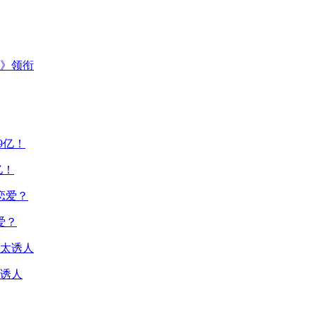
主》领衔
亿！
爱？
诱人