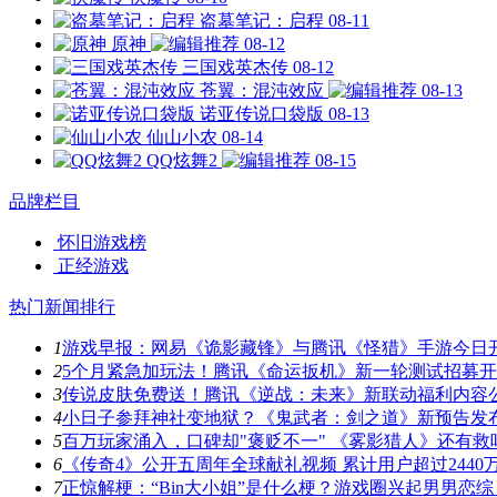
盗墓笔记：启程
08-11
原神
08-12
三国戏英杰传
08-12
苍翼：混沌效应
08-13
诺亚传说口袋版
08-13
仙山小农
08-14
QQ炫舞2
08-15
品牌栏目
怀旧游戏榜
正经游戏
热门新闻排行
1
游戏早报：网易《诡影藏锋》与腾讯《怪猎》手游今日
2
5个月紧急加玩法！腾讯《命运扳机》新一轮测试招募
3
传说皮肤免费送！腾讯《逆战：未来》新联动福利内容
4
小日子参拜神社变地狱？《鬼武者：剑之道》新预告发
5
百万玩家涌入，口碑却"褒贬不一" 《雾影猎人》还有救
6
《传奇4》公开五周年全球献礼视频 累计用户超过2440
7
正惊解梗：“Bin大小姐”是什么梗？游戏圈兴起男男恋综