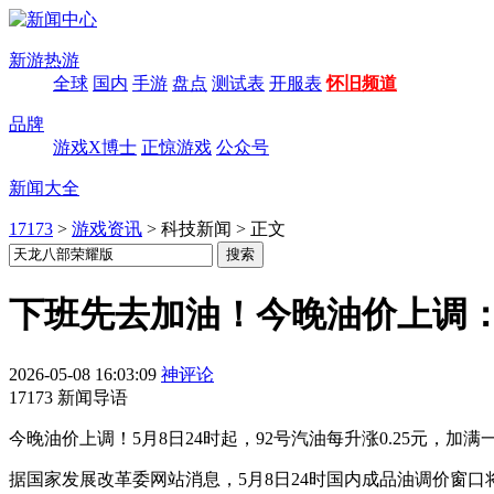
新游热游
全球
国内
手游
盘点
测试表
开服表
怀旧频道
品牌
游戏X博士
正惊游戏
公众号
新闻大全
17173
>
游戏资讯
>
科技新闻
>
正文
下班先去加油！今晚油价上调：加
2026-05-08 16:03:09
神评论
17173 新闻导语
今晚油价上调！5月8日24时起，92号汽油每升涨0.25元，加
据国家发展改革委网站消息，5月8日24时国内成品油调价窗口