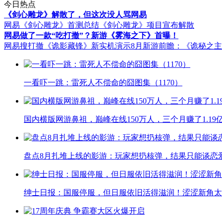
今日热点
《剑心雕龙》解散了，但这次没人骂网易
网易《剑心雕龙》首测总结
《剑心雕龙》项目宣布解散
网易做了一款“吃打撤”？新游《雾海之下》首曝！
网易搜打撤《诡影藏锋》新实机演示
8月新游前瞻：《诡秘之
一看吓一跳：雷死人不偿命的囧图集（1170）
国内横版网游鼻祖，巅峰在线150万人，三个月赚了1.19
盘点8月扎堆上线的影游：玩家想扔核弹，结果只能谈恋
绅士日报：国服停服，但日服依旧活得滋润！涩涩新角太