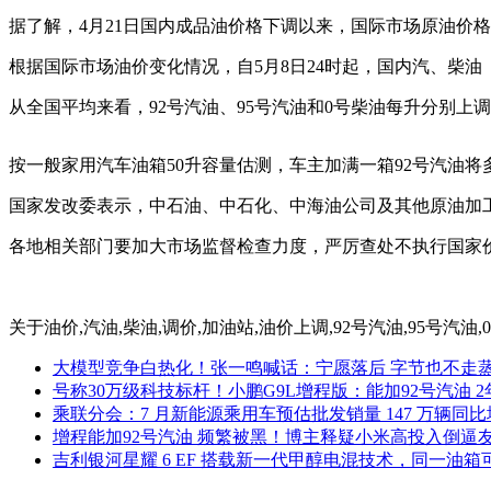
据了解，4月21日国内成品油价格下调以来，国际市场原油价
根据国际市场油价变化情况，自5月8日24时起，国内汽、柴油（
从全国平均来看，92号汽油、95号汽油和0号柴油每升分别上调0.25
按一般家用汽车油箱50升容量估测，车主加满一箱92号汽油将多花
国家发改委表示，中石油、中石化、中海油公司及其他原油加
各地相关部门要加大市场监督检查力度，严厉查处不执行国家
关于
油价,汽油,柴油,调价,加油站,油价上调,92号汽油,95号汽油
大模型竞争白热化！张一鸣喊话：宁愿落后 字节也不走
号称30万级科技标杆！小鹏G9L增程版：能加92号汽油 
乘联分会：7 月新能源乘用车预估批发销量 147 万辆同比增
增程能加92号汽油 频繁被黑！博主释疑小米高投入倒逼
吉利银河星耀 6 EF 搭载新一代甲醇电混技术，同一油