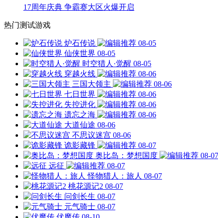
17周年庆典 争霸赛大区火爆开启
热门测试游戏
炉石传说
08-05
仙侠世界
08-05
时空猎人·觉醒
08-05
穿越火线
08-06
三国大领主
08-06
七日世界
08-06
失控进化
08-06
遗忘之海
08-06
大道仙途
08-06
不思议迷宫
08-06
诡影藏锋
08-07
奥比岛：梦想国度
08-0
远征
08-07
怪物猎人：旅人
08-07
桃花源记2
08-07
问剑长生
08-07
元气骑士
08-07
伏魔传
08-10