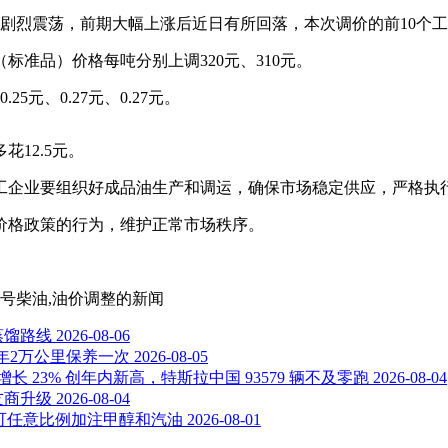
格剧烈震荡，前期大幅上涨后近日有所回落，本次调价的前10个
标准品）价格每吨分别上调320元、310元。
元、0.27元、0.27元。
12.5元。
工企业要组织好成品油生产和调运，确保市场稳定供应，严格执
价格政策的行为，维护正常市场秩序。
,0号柴油,油价调整
的新闻
蒸馏路线
2026-08-06
2年2万公里保养一次
2026-08-05
长 23% 创年内新高，特斯拉中国 93579 辆不及零跑
2026-08-04
友商升级
2026-08-04
箱可任意比例加注甲醇和汽油
2026-08-01