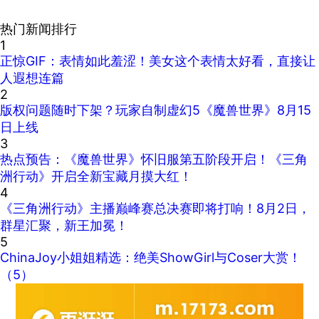
热门新闻排行
1
正惊GIF：表情如此羞涩！美女这个表情太好看，直接让
人遐想连篇
2
版权问题随时下架？玩家自制虚幻5《魔兽世界》8月15
日上线
3
热点预告：《魔兽世界》怀旧服第五阶段开启！《三角
洲行动》开启全新宝藏月摸大红！
4
《三角洲行动》主播巅峰赛总决赛即将打响！8月2日，
群星汇聚，新王加冕！
5
ChinaJoy小姐姐精选：绝美ShowGirl与Coser大赏！
（5）