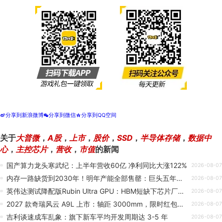
分享到新浪微博
分享到微信
分享到QQ空间
t
w
z
关于
大普微
，
A股
，
上市
，
股价
，
SSD
，
半导体存储
，
数据中
心
，
主控芯片
，
营收
，
市值
的新闻
国产算力龙头寒武纪：上半年营收60亿 净利同比大涨122%
2026-08-07
内存一路缺货到2030年！明年产能全部售罄：巨头五年长约锁死产能
2026-08-07
英伟达测试降配版Rubin Ultra GPU：HBM短缺下芯片厂商如何破局
2026-08-07
2027 款奇瑞风云 A9L 上市：轴距 3000mm，限时红包价 13.99 万元起
2026-08-07
吉利谈速成车乱象：旗下新车平均开发周期达 3-5 年
2026-08-07