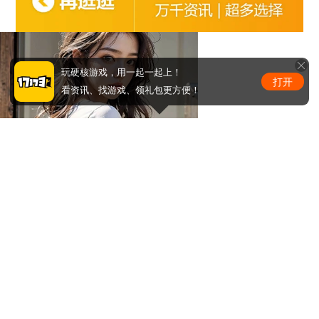
玩硬核游戏，用一起一起上！
打开
看资讯、找游戏、领礼包更方便！
马甲线看到没
周少的替嫁小娇妻
0
条评论
评论赢取激活码/周边等奖励！加群了解详情224611913