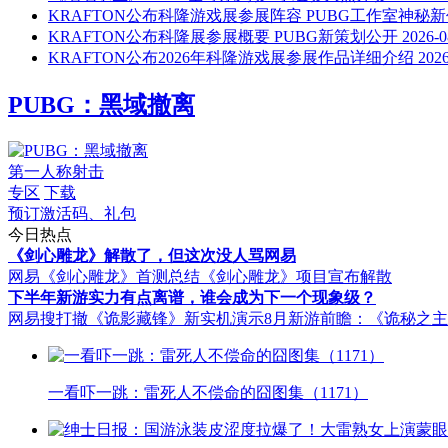
KRAFTON公布科隆游戏展参展阵容 PUBG工作室神秘
KRAFTON公布科隆展参展概要 PUBG新策划公开
2026-0
KRAFTON公布2026年科隆游戏展参展作品详细介绍
2026
PUBG：黑域撤离
第一人称射击
专区
下载
预订激活码、礼包
今日热点
《剑心雕龙》解散了，但这次没人骂网易
网易《剑心雕龙》首测总结
《剑心雕龙》项目宣布解散
下半年新游实力有点离谱，谁会成为下一个现象级？
网易搜打撤《诡影藏锋》新实机演示
8月新游前瞻：《诡秘之
一看吓一跳：雷死人不偿命的囧图集（1171）