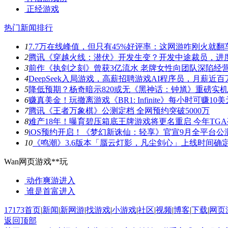
正经游戏
热门新闻排行
1
7.7万在线峰值，但只有45%好评率：这网游咋刚火就翻
2
腾讯《穿越火线：潜伏》开发生变？开发中途裁员，进
3
前作《执剑之刻》曾获3亿流水 老牌女性向团队深陷经
4
DeepSeek入局游戏，高薪招聘游戏AI程序员，月薪近百
5
降低预期？杨奇暗示820或无《黑神话：钟馗》重磅实
6
赚真美金！玩撤离游戏《BR1: Infinite》每小时可赚10美
7
腾讯《王者万象棋》公测定档 全网预约突破5000万
8
难产18年！曝育碧压箱底王牌游戏将更名重启 今年TG
9
iOS预约开启！《梦幻新诛仙：轻享》官宣9月全平台公
10
《鸣潮》3.6版本「蜃云灯影，凡尘剑心」上线时间确
Wan网页游戏**玩
动作爽游
进入
谁是首富
进入
17173首页
|
新闻
|
新网游
|
找游戏
|
小游戏
|
社区
|
视频
|
博客
|
下载
|
网页
返回顶部