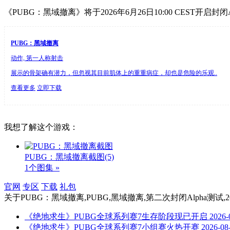
《PUBG：黑域撤离》将于2026年6月26日10:00 CEST开启封闭A
PUBG：黑域撤离
动作, 第一人称射击
展示的骨架确有潜力，但忽视其目前肌体上的重重病症，却也是危险的乐观..
查看更多
立即下载
我想了解这个游戏：
PUBG：黑域撤离截图
(5)
1个图集 »
官网
专区
下载
礼包
关于
PUBG：黑域撤离,PUBG,黑域撤离,第二次封闭Alpha测试,202
《绝地求生》PUBG全球系列赛7生存阶段现已开启
2026-
《绝地求生》PUBG全球系列赛7小组赛火热开赛
2026-08