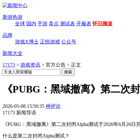
新游热游
全球
国内
手游
盘点
测试表
开服表
怀旧频道
品牌
游戏X博士
正惊游戏
公众号
新闻大全
17173
>
游戏资讯
>
官方公告
>
正文
《PUBG：黑域撤离》第二次封闭
2026-05-08 15:50:35
神评论
17173 新闻导语
《PUBG：黑域撤离》第二次封闭Alpha测试于2026年6月
什么是第二次封闭Alpha测试？