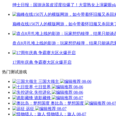
绅士日报：国游泳装皮涩度拉爆了！大雷熟女上演蒙眼pla
巅峰在线150万人的横版网游，如今带着怀旧服又杀回来
盘点8月扎堆上线的影游：玩家想扔核弹，结果只能谈恋
17周年庆典 争霸赛大区火爆开启
热门测试游戏
三国大领主
08-06
七日世界
08-06
失控进化
08-06
诡影藏锋
08-07
奥比岛：梦想国度
08-0
远征
08-07
怪物猎人：旅人
08-07