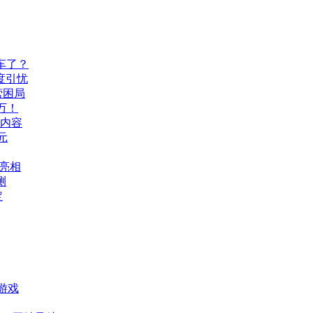
车了？
度引忧
营困局
万！
机内容
元
A亮相
测
定
游戏