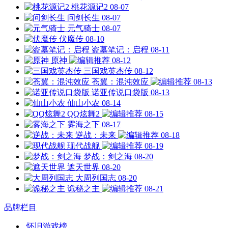
桃花源记2
08-07
问剑长生
08-07
元气骑士
08-07
伏魔传
08-10
盗墓笔记：启程
08-11
原神
08-12
三国戏英杰传
08-12
苍翼：混沌效应
08-13
诺亚传说口袋版
08-13
仙山小农
08-14
QQ炫舞2
08-15
雾海之下
08-17
逆战：未来
08-18
现代战舰
08-19
梦战：剑之海
08-20
遮天世界
08-20
大周列国志
08-20
诡秘之主
08-21
品牌栏目
怀旧游戏榜