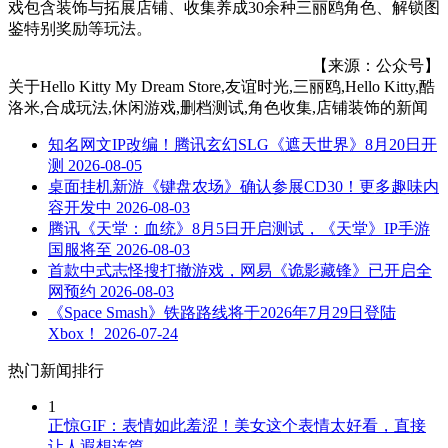
戏包含装饰与拓展店铺、收集养成30余种三丽鸥角色、解锁图
鉴特别奖励等玩法。
【来源：公众号】
关于
Hello Kitty My Dream Store,友谊时光,三丽鸥,Hello Kitty,酷
洛米,合成玩法,休闲游戏,删档测试,角色收集,店铺装饰
的新闻
知名网文IP改编！腾讯玄幻SLG《遮天世界》8月20日开
测
2026-08-05
桌面挂机新游《键盘农场》确认参展CD30！更多趣味内
容开发中
2026-08-03
腾讯《天堂：血统》8月5日开启测试，《天堂》IP手游
国服将至
2026-08-03
首款中式志怪搜打撤游戏，网易《诡影藏锋》已开启全
网预约
2026-08-03
《Space Smash》铁路路线将于2026年7月29日登陆
Xbox！
2026-07-24
热门新闻排行
1
正惊GIF：表情如此羞涩！美女这个表情太好看，直接
让人遐想连篇