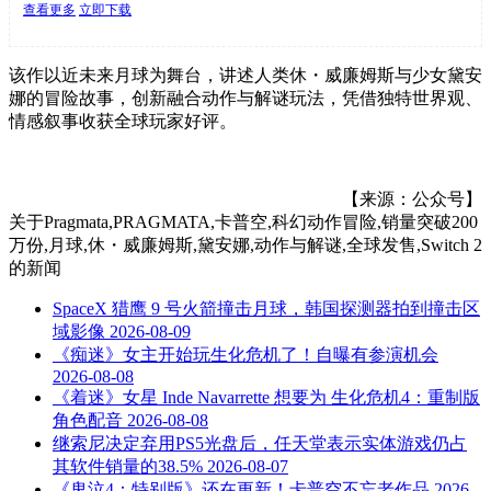
查看更多
立即下载
该作以近未来月球为舞台，讲述人类休・威廉姆斯与少女黛安
娜的冒险故事，创新融合动作与解谜玩法，凭借独特世界观、
情感叙事收获全球玩家好评。
【来源：公众号】
关于
Pragmata,PRAGMATA,卡普空,科幻动作冒险,销量突破200
万份,月球,休・威廉姆斯,黛安娜,动作与解谜,全球发售,Switch 2
的新闻
SpaceX 猎鹰 9 号火箭撞击月球，韩国探测器拍到撞击区
域影像
2026-08-09
《痴迷》女主开始玩生化危机了！自曝有参演机会
2026-08-08
《着迷》女星 Inde Navarrette 想要为 生化危机4：重制版
角色配音
2026-08-08
继索尼决定弃用PS5光盘后，任天堂表示实体游戏仍占
其软件销量的38.5%
2026-08-07
《鬼泣4：特别版》还在更新！卡普空不忘老作品
2026-