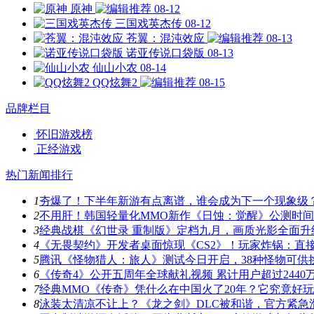
原神
08-12
三国戏英杰传
08-12
苍翼：混沌效应
08-13
诺亚传说口袋版
08-13
仙山小农
08-14
QQ炫舞2
08-15
品牌栏目
怀旧游戏榜
正经游戏
热门新闻排行
1
夯爆了！下半年新游有点离谱，谁会成为下一个现象级
2
不用肝！韩国轻量化MMO新作《日蚀：觉醒》公测时
3
经典战棋《幻世录 重制版》定档九月，画质光影全面升
4
《无畏契约》开发者桌面惊现《CS2》！玩家炸锅：直
5
腾讯《怪物猎人：旅人》测试今日开启，38种怪物可供
6
《传奇4》公开五周年全球献礼视频 累计用户超过2440
7
经典MMO《传奇》凭什么在中国火了20年？它究竟好
8
泳装太清凉不让上？《龙之剑》DLC被和谐，官方紧急