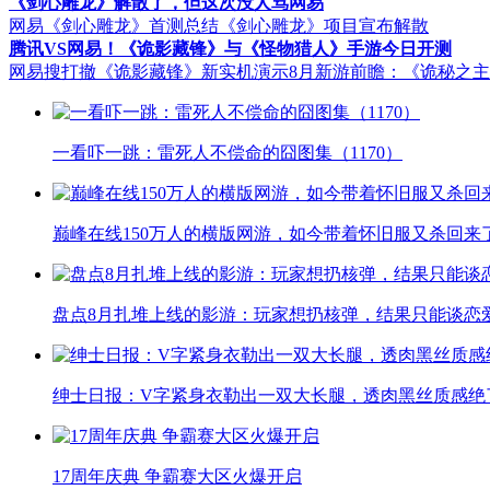
《剑心雕龙》解散了，但这次没人骂网易
网易《剑心雕龙》首测总结
《剑心雕龙》项目宣布解散
腾讯VS网易！《诡影藏锋》与《怪物猎人》手游今日开测
网易搜打撤《诡影藏锋》新实机演示
8月新游前瞻：《诡秘之
一看吓一跳：雷死人不偿命的囧图集（1170）
巅峰在线150万人的横版网游，如今带着怀旧服又杀回来
盘点8月扎堆上线的影游：玩家想扔核弹，结果只能谈恋
绅士日报：V字紧身衣勒出一双大长腿，透肉黑丝质感绝
17周年庆典 争霸赛大区火爆开启