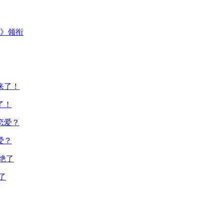
主》领衔
了！
爱？
了