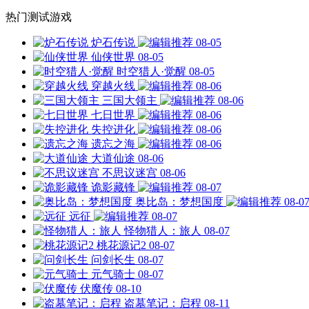
热门测试游戏
炉石传说
08-05
仙侠世界
08-05
时空猎人·觉醒
08-05
穿越火线
08-06
三国大领主
08-06
七日世界
08-06
失控进化
08-06
遗忘之海
08-06
大道仙途
08-06
不思议迷宫
08-06
诡影藏锋
08-07
奥比岛：梦想国度
08-0
远征
08-07
怪物猎人：旅人
08-07
桃花源记2
08-07
问剑长生
08-07
元气骑士
08-07
伏魔传
08-10
盗墓笔记：启程
08-11