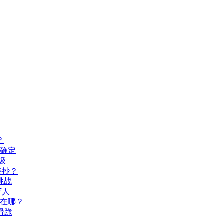
？
间确定
级
接抄？
挑战
万人
玩在哪？
滑跪