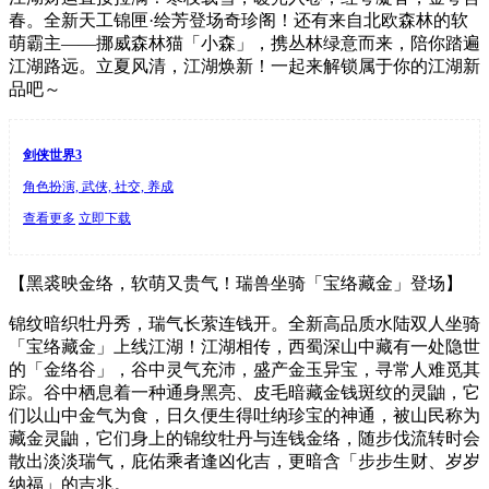
春。全新天工锦匣·绘芳登场奇珍阁！还有来自北欧森林的软
萌霸主——挪威森林猫「小森」，携丛林绿意而来，陪你踏遍
江湖路远。立夏风清，江湖焕新！一起来解锁属于你的江湖新
品吧～
剑侠世界3
角色扮演, 武侠, 社交, 养成
查看更多
立即下载
【黑裘映金络，软萌又贵气！瑞兽坐骑「宝络藏金」登场】
锦纹暗织牡丹秀，瑞气长萦连钱开。全新高品质水陆双人坐骑
「宝络藏金」上线江湖！江湖相传，西蜀深山中藏有一处隐世
的「金络谷」，谷中灵气充沛，盛产金玉异宝，寻常人难觅其
踪。谷中栖息着一种通身黑亮、皮毛暗藏金钱斑纹的灵鼬，它
们以山中金气为食，日久便生得吐纳珍宝的神通，被山民称为
藏金灵鼬，它们身上的锦纹牡丹与连钱金络，随步伐流转时会
散出淡淡瑞气，庇佑乘者逢凶化吉，更暗含「步步生财、岁岁
纳福」的吉兆。