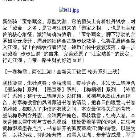
新坐骑「宝络藏金」原型为鼬，它的额头上有着牡丹钱纹，对
应「藏金」之名，是它与生俱来的「聚宝之相」，也是吐宝瑞
兽的核心象征。激活铸魂特效后，「宝络藏金」脚下浮动的金
雾如流云漫开，周身的细碎金芒随步伐散落，似将星辰碎金撒
入江湖。背上的锦纹行囊轻晃，钱币自袋中簌簌滚落，每一步
都藏着 “步步生财” 的吉兆，完美还原了 “吐宝瑞兽” 的设定，
行走江湖，自带一路生财的好运 buff！
【一卷梅雪，两色江湖！全新天工锦匣·绘芳系列上线】
寒枝凝雪，朱砂点春；金枝映雪，暖萼含香。本次天工锦匣含
【墨染梅】系列、【墨宣香】系列、【梅梢栖】系列、【绛缠
眸】系列；整个天工锦匣系列以红梅、黄梅与水墨山水画结
合，将寒梅傲雪的风骨藏进书卷的清韵，把春日的暖意与书卷
的雅致，都映入了少侠的衣袂之间。本次最值得关注的背饰·
墨染梅系列含丹霞、金晖两种偏色。寒枝载雪，红梅入卷。本
次背饰以雪中梅与古卷为灵感，枝桠带着落雪的清冽，红梅与
黄梅缀着墨香点点，书卷展开的弧度藏着江湖的诗意。以墨为
骨，以花为魂，持此绘芳饰，踏雪入江湖，步步皆成景，举手