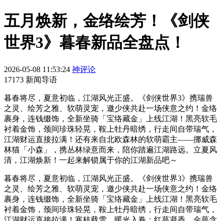
五月焕新，金络绘芳！《剑侠
世界3》暮春新品全盘点！
2026-05-08 11:53:24
神评论
17173 新闻导语
暮春将尽，夏意初临，江湖风光正盛。《剑侠世界3》携瑞兽
之灵、绘芳之雅、软萌灵宠，邀少侠共赴一场侠意之约！金络
裹身，连钱缀饰，全新坐骑「宝络藏金」上线江湖！黑亮软毛
衬着金饰，颈间珍珠轻晃，鞍上牡丹暗绣，行走间自带瑞气，
江湖财运直接拉满！还有来自北欧森林的软萌霸主——挪威森
林猫「小森」，携丛林绿意而来，陪你踏遍江湖路远。立夏风
清，江湖焕新！一起来解锁属于你的江湖新品吧～
暮春将尽，夏意初临，江湖风光正盛。《剑侠世界3》携瑞兽
之灵、绘芳之雅、软萌灵宠，邀少侠共赴一场侠意之约！金络
裹身，连钱缀饰，全新坐骑「宝络藏金」上线江湖！黑亮软毛
衬着金饰，颈间珍珠轻晃，鞍上牡丹暗绣，行走间自带瑞气，
江湖财运直接拉满！寒枝载雪，暖光入卷；红萼凝香，金萼含