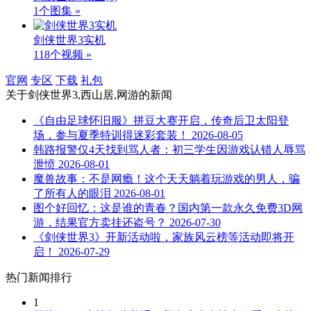
1个图集 »
剑侠世界3实机
118个视频 »
官网
专区
下载
礼包
关于
剑侠世界3,西山居,网游
的新闻
《自由足球怀旧服》拼豆大赛开启，传奇后卫太阳登
场，参与夏季特训得迷彩套装！
2026-08-05
韩路报警仅4天找到骂人者：初三学生因游戏认错人辱骂
泄愤
2026-08-01
魔兽故事：不是网瘾！这个天天躺着玩游戏的男人，骗
了所有人的眼泪
2026-08-01
图个好回忆：这是谁的青春？国内第一款永久免费3D网
游，结果官方卖挂还盗号？
2026-07-30
《剑侠世界3》开新活动啦，家族风云榜等活动即将开
启！
2026-07-29
热门新闻排行
1