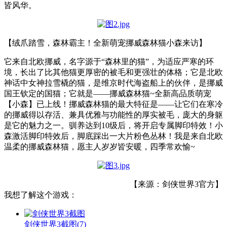
皆风华。
【绒爪踏雪，森林霸主！全新萌宠挪威森林猫小森来访】
它来自北欧挪威，名字源于“森林里的猫”，为适应严寒的环
境，长出了比其他猫更厚密的被毛和更强壮的体格；它是北欧
神话中女神拉雪橇的猫，是维京时代海盗船上的伙伴，是挪威
国王钦定的国猫；它就是——挪威森林猫~全新高品质萌宠
【小森】已上线！挪威森林猫的最大特征是——让它们在寒冷
的挪威得以存活、兼具优雅与功能性的厚实被毛，庞大的身躯
是它的魅力之一。驯养达到10级后，将开启专属脚印特效！小
森激活脚印特效后，脚底踩出一大片粉色丛林！我是来自北欧
温柔的挪威森林猫，愿主人岁岁皆安暖，四季常欢愉~
【来源：剑侠世界3官方】
我想了解这个游戏：
剑侠世界3截图
(7)