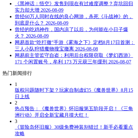
《黑神话：悟空》发售到现在有过难度调整？弃坑回归
实力却大增
2026-08-09
曾经60万人同时在线的良心网游，杀死《斗战神》的，
到底是什么？
2026-08-09
曾经的吃鸡神作，国内凉了以后，为何能在小日子爆
火？
2026-08-09
网易首款“吃打撤”手游《雾海之下》定档8月17日首测：
三人小队狩猎魔物搜宝撤离
2026-08-08
网易前主管监守自盗：利用后台权限窃取《梦幻西游》
171 个闲置账号，牟利 173 万元获三年缓刑
2026-08-07
热门新闻排行
1
版权问题随时下架？玩家自制虚幻5《魔兽世界》8月15
日上线
2
热点预告：《魔兽世界》怀旧服第五阶段开启！《三角
洲行动》开启全新宝藏月摸大红！
3
《冒险岛怀旧服》30级免费神装别错过！新手必看重点
攻略