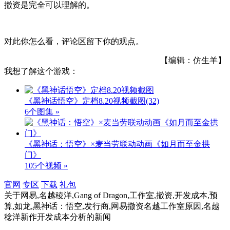
撤资是完全可以理解的。
对此你怎么看，评论区留下你的观点。
【编辑：仿生羊】
我想了解这个游戏：
《黑神话悟空》定档8.20视频截图
(32)
6个图集 »
《黑神话：悟空》×麦当劳联动动画《如月而至金拱
门》
105个视频 »
官网
专区
下载
礼包
关于
网易,名越稜洋,Gang of Dragon,工作室,撤资,开发成本,预
算,如龙,黑神话：悟空,发行商,网易撤资名越工作室原因,名越
稔洋新作开发成本分析
的新闻