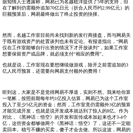
据知情人士透露称，网易已为名越稔洋提供了5年的支持，但
在了解到仍需额外追加70亿日元（折合人民币约2.99亿元）
的
巨额预算后，网易最终做出了终止投资的抉择。
然而，名越工作室目前尚未找到新的发行商接盘，而与网易关
于既有游戏资产的处置谈判也未有定论
。
有报道指出，“网易
仅在工作室能够自行出资的情况下才开放谈判”，如果工作室
想要保留资产或品牌，就必须支付“相应的费用”。
也就是说，工作室现在要想继续做游戏，除开之前需追加的3
亿人民币预算，还需要向网易支付额外的费用！
听到这，大家是不是觉得网易不厚道，
实则
不然
。我来给你算
一笔
帐
，按
照
前期每年
约
1亿
投入
估算
，
网易已为这个工作室
投入了至少5亿元的资金
；
然而，工作室竟仍需额外3亿
的
预算
才能完成开发
，
也就是说开发成本就达到了惊人的8亿。
作为
对比
，《黑神话：悟空》的开发和宣传成本加起来也才3-4个
亿，这些
资金都够做两个《黑神话：悟空》了，
这
还
不一定能
卖回本。稳亏不赚的买卖，傻子
才会
去做。所以这波，网易的