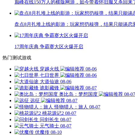
巅峰在线150万人的横版网游，如今带着怀旧服又杀回来
盘点8月扎堆上线的影游：玩家想扔核弹，结果只能谈恋
17周年庆典 争霸赛大区火爆开启
热门测试游戏
穿越火线
08-06
七日世界
08-06
大道仙途
08-06
诡影藏锋
08-07
奥比岛：梦想国度
08-0
远征
08-07
怪物猎人：旅人
08-07
桃花源记2
08-07
问剑长生
08-07
元气骑士
08-07
伏魔传
08-10