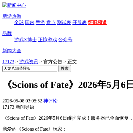
新游热游
全球
国内
手游
盘点
测试表
开服表
怀旧频道
品牌
游戏X博士
正惊游戏
公众号
新闻大全
17173
>
游戏资讯
>
官方公告
>
正文
《Scions of Fate》2026年
2026-05-08 03:05:52
神评论
17173 新闻导语
《Scions of Fate》2026年5月6日维护完成！服务器
亲爱的《Scions of Fate》玩家：