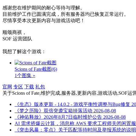
感谢您在维护期间的耐心等待与理解。
目前维护工作已圆满完成，所有服务器均已恢复正常运行。
尽情享受本次更新内容与游戏活动吧！
顺颂商祺，
SOF 运营团队
我想了解这个游戏：
Scions of Fate截图
(6)
1个图集 »
官网
专区
下载
礼包
关于
Scions of Fate,维护完成,服务器,更新内容,游戏活动,SOF
《生态》版本更新 - 14.0.2 - 游戏平衡性调整与Bug修复
20
《梦之历险》双倍突袭宝箱掉落活动
2026-08-08
《神佑释放》2026年8月7日临时维护公告
2026-08-08
AI 需求挤爆云计算，消息称 AWS 要求工程师关闭闲置
《突击风暴：零点》关于匹配等待时间及举报系统的说明