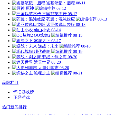
盗墓笔记：启程
08-11
原神
08-12
三国戏英杰传
08-12
苍翼：混沌效应
08-13
诺亚传说口袋版
08-13
仙山小农
08-14
QQ炫舞2
08-15
雾海之下
08-17
逆战：未来
08-18
现代战舰
08-19
梦战：剑之海
08-20
遮天世界
08-20
大周列国志
08-20
诡秘之主
08-21
品牌栏目
怀旧游戏榜
正经游戏
热门新闻排行