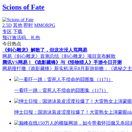
Scions of Fate
2.5D
其他
即时
MMORPG
专区
下载
预订激活码、礼包
今日热点
《剑心雕龙》解散了，但这次没人骂网易
网易《剑心雕龙》首测总结
《剑心雕龙》项目宣布解散
腾讯VS网易！《诡影藏锋》与《怪物猎人》手游今日开测
网易搜打撤《诡影藏锋》新实机演示
8月新游前瞻：《诡秘之
一看吓一跳：雷死人不偿命的囧图集（1171）
绅士日报：国游泳装皮涩度拉爆了！大雷熟女上演蒙眼pla