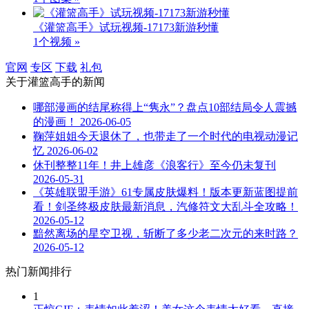
《灌篮高手》试玩视频-17173新游秒懂
1个视频 »
官网
专区
下载
礼包
关于
灌篮高手
的新闻
哪部漫画的结尾称得上“隽永”？盘点10部结局令人震撼
的漫画！
2026-06-05
鞠萍姐姐今天退休了，也带走了一个时代的电视动漫记
忆
2026-06-02
休刊整整11年！井上雄彦《浪客行》至今仍未复刊
2026-05-31
《英雄联盟手游》61专属皮肤爆料！版本更新蓝图提前
看！剑圣终极皮肤最新消息，汽修符文大乱斗全攻略！
2026-05-12
黯然离场的星空卫视，斩断了多少老二次元的来时路？
2026-05-12
热门新闻排行
1