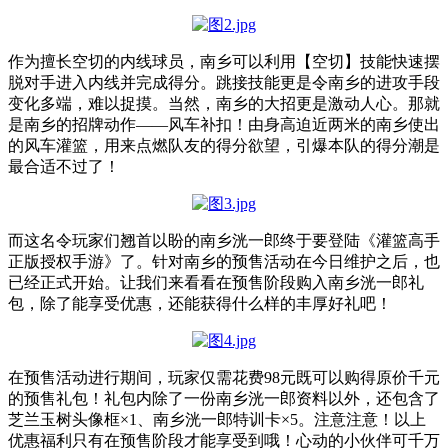
作为擅长空切的内线球员，南乡可以利用【空切】技能快速摆
脱对手进入内线并完成得分。跳接技能更是令南乡的进攻手段
变化多端，难以捉摸。当然，南乡的大招更是激动人心。那就
是南乡的招牌动作——风车补扣！由身高迫近两米的南乡使出
的风车灌篮，用来点燃队友的得分欲望，引爆本队的得分潮是
最合适不过了！
而这名令玩家们翘首以盼的南乡洸一郎终于要登陆《灌篮高手
正版授权手游》了。针对南乡的预售活动在今日维护之后，也
已经正式开始。让我们来看看在预售阶段购入南乡洸一郎礼
包，除了能享受优惠，还能获得什么样的丰厚好礼吧！
在预售活动进行期间，玩家仅需花费98元既可以购得原价千元
的预售礼包！礼包内除了一份南乡洸一郎资料以外，还包含了
芝兰玉树头像框×1、南乡洸一郎特训卡×5。注意注意！以上
优惠福利只有在预售阶段才能享受到哦！心动的小伙伴可千万