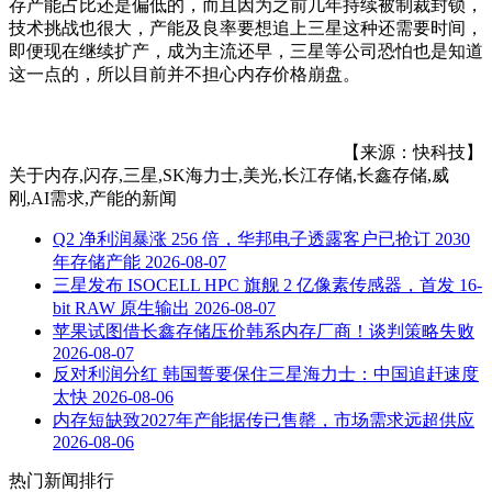
存产能占比还是偏低的，而且因为之前几年持续被制裁封锁，
技术挑战也很大，产能及良率要想追上三星这种还需要时间，
即便现在继续扩产，成为主流还早，三星等公司恐怕也是知道
这一点的，所以目前并不担心内存价格崩盘。
【来源：快科技】
关于
内存,闪存,三星,SK海力士,美光,长江存储,长鑫存储,威
刚,AI需求,产能
的新闻
Q2 净利润暴涨 256 倍，华邦电子透露客户已抢订 2030
年存储产能
2026-08-07
三星发布 ISOCELL HPC 旗舰 2 亿像素传感器，首发 16-
bit RAW 原生输出
2026-08-07
苹果试图借长鑫存储压价韩系内存厂商！谈判策略失败
2026-08-07
反对利润分红 韩国誓要保住三星海力士：中国追赶速度
太快
2026-08-06
内存短缺致2027年产能据传已售罄，市场需求远超供应
2026-08-06
热门新闻排行