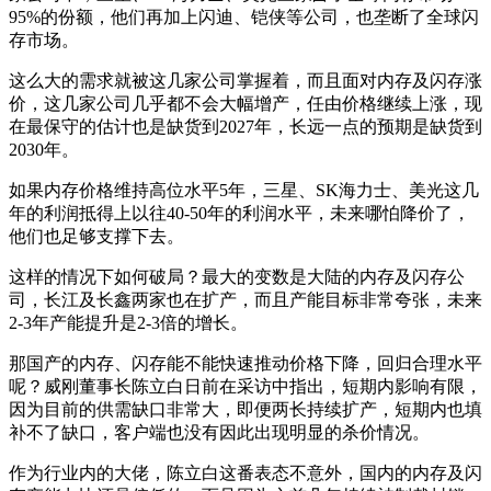
95%的份额，他们再加上闪迪、铠侠等公司，也垄断了全球闪
存市场。
这么大的需求就被这几家公司掌握着，而且面对内存及闪存涨
价，这几家公司几乎都不会大幅增产，任由价格继续上涨，现
在最保守的估计也是缺货到2027年，长远一点的预期是缺货到
2030年。
如果内存价格维持高位水平5年，三星、SK海力士、美光这几
年的利润抵得上以往40-50年的利润水平，未来哪怕降价了，
他们也足够支撑下去。
这样的情况下如何破局？最大的变数是大陆的内存及闪存公
司，长江及长鑫两家也在扩产，而且产能目标非常夸张，未来
2-3年产能提升是2-3倍的增长。
那国产的内存、闪存能不能快速推动价格下降，回归合理水平
呢？威刚董事长陈立白日前在采访中指出，短期内影响有限，
因为目前的供需缺口非常大，即便两长持续扩产，短期内也填
补不了缺口，客户端也没有因此出现明显的杀价情况。
作为行业内的大佬，陈立白这番表态不意外，国内的内存及闪