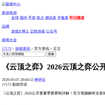
新游热游
全球
国内
手游
盘点
测试表
开服表
怀旧频道
品牌
游戏X博士
正惊游戏
公众号
新闻大全
17173
>
游戏资讯
>
官方资讯
>
正文
《云顶之弈》2026云顶之弈
2026-05-07 20:04:52
神评论
17173 新闻导语
《云顶之弈》2026公开赛夏季赛赛制详解！官方视频解析全