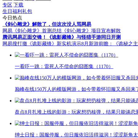
专区
下载
生日福利礼包
今日热点
《剑心雕龙》解散了，但这次没人骂网易
网易《剑心雕龙》首测总结
《剑心雕龙》项目宣布解散
腾讯网易正面交锋！《诡影藏锋》与怪猎手游同日开测
网易搜打撤《诡影藏锋》新实机演示
8月新游前瞻：《诡秘之
一看吓一跳：雷死人不偿命的囧图集（1170）
巅峰在线150万人的横版网游，如今带着怀旧服又杀回来
盘点8月扎堆上线的影游：玩家想扔核弹，结果只能谈恋
绅士日报：国服停服，但日服依旧活得滋润！涩涩新角太