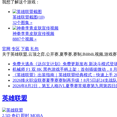
我想了解这个游戏：
英雄联盟截图
(10)
32个图集 »
神拳李青皮肤宣传视频
8887个视频 »
官网
专区
下载
礼包
关于
英雄联盟,云顶之弈,公开赛,夏季赛,赛制,Bilibili,视频,游
免费大逃杀《达尔文计划》免费更新发布 新决斗模式登
机械师 F1 双 8K 黑色游戏手柄上架：首创插拔微动，8 月 
《英雄联盟》出装指南｜英雄联盟经典模式：快速上手
2
2026烽火职业联赛夏季赛赛制再升级！8月5日起24支战
2026年8月2日，第五人格IVL夏季赛常规赛第九周第四
英雄联盟
2.5D
奇幻
即时
MOBA