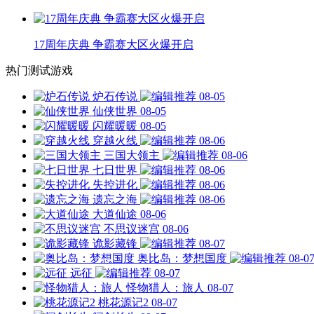
17周年庆典 争霸赛大区火爆开启
热门测试游戏
炉石传说
08-05
仙侠世界
08-05
闪耀暖暖
08-05
穿越火线
08-06
三国大领主
08-06
七日世界
08-06
失控进化
08-06
遗忘之海
08-06
大道仙途
08-06
不思议迷宫
08-06
诡影藏锋
08-07
奥比岛：梦想国度
08-0
远征
08-07
怪物猎人：旅人
08-07
桃花源记2
08-07