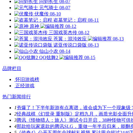
问剑长生
08-07
元气骑士
08-07
伏魔传
08-10
盗墓笔记：启程
08-11
原神
08-12
三国戏英杰传
08-12
苍翼：混沌效应
08-13
诺亚传说口袋版
08-13
仙山小农
08-14
QQ炫舞2
08-15
品牌栏目
怀旧游戏榜
正经游戏
热门新闻排行
1
夯爆了！下半年新游有点离谱，谁会成为下一个现象级
2
经典战棋《幻世录 重制版》定档九月，画质光影全面升
3
腾讯《怪物猎人：旅人》测试今日开启，38种怪物可供
4
那款给玩家退款的腾讯SLG，重做一年半后归来，能翻
5
《传奇4》公开五周年全球献礼视频 累计用户超过2440