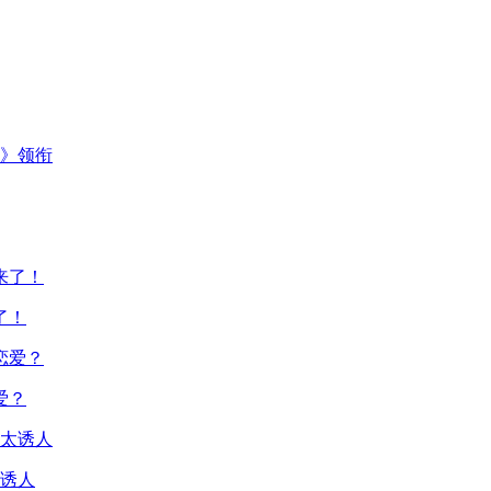
主》领衔
了！
爱？
诱人