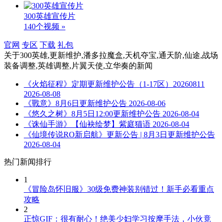
300英雄宣传片
140个视频 »
官网
专区
下载
礼包
关于
300英雄,更新维护,潘多拉魔盒,天机夺宝,通天阶,仙途,战场
装备调整,英雄调整,片翼天使,立华奏
的新闻
《火焰征程》定期更新维护公告（1-17区）20260811
2026-08-08
《戰意》8月6日更新维护公告
2026-08-06
《悠久之树》8月5日12:00更新维护公告
2026-08-04
《诛仙手游》【仙袂绘梦】紫庭猫语
2026-08-04
《仙境传说RO新启航》更新公告 | 8月3日更新维护公告
2026-08-04
热门新闻排行
1
《冒险岛怀旧服》30级免费神装别错过！新手必看重点
攻略
2
正惊GIF：很有耐心！绝美少妇学习按摩手法，小伙竟