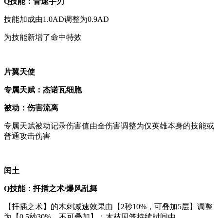
Q技能：音速手刃
技能加成由1.0AD调整为0.9AD
为技能新增了命中特效
片翼天使
专属天赋：杰诺瓦细胞
被动：伤害流离
专属天赋被动记录伤害值由全伤害调整为仅英雄本身的技能或
普通攻击伤害
闰土
Q技能：扦插之术/爆风乱舞
【扦插之术】的木刺减速效果由【2秒10%，可叠加5层】调整
为【0.5秒30%，不可叠加】；木枝囚笼持续时间由