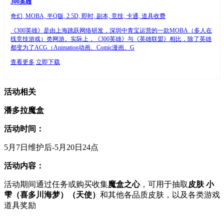
300英雄
奇幻, MOBA, 半Q版, 2.5D, 即时, 副本, 竞技, 卡通, 道具收费
《300英雄》是由上海跳跃网络研发，深圳中青宝运营的一款MOBA（多人在
线竞技游戏）类网游。实际上，《300英雄》与《英雄联盟》相比，除了英雄
都变为了ACG（Animation动画、Comic漫画、G
查看更多
立即下载
活动相关
潘多拉魔盒
活动时间：
5月7日维护后-5月20日24点
活动内容：
活动期间通过任务或购买收集
魔盒之心
，可用于抽取
皮肤 小
雫（喜多川海梦）（天使）
和其他各品质皮肤，以及各类游戏
道具奖励