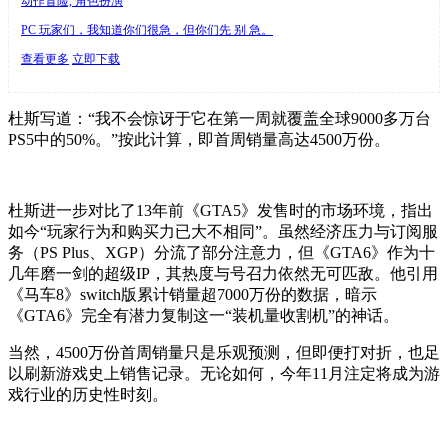
动作冒险, 角色扮演
PC 玩家们，我知道你们很急，但你们先 别 急。
查看更多
立即下载
杜斯写道：“我不会惊讶于它在第一周就覆盖全球9000多万台
PS5中的50%。”按此计算，即首周销量高达4500万份。
杜斯进一步对比了13年前《GTA5》发售时的市场环境，指出
如今“玩家行为和购买力已大不相同”。虽然经济压力与订阅服
务（PS Plus、XGP）分流了部分注意力，但《GTA6》作为十
几年磨一剑的超级IP，其热度与号召力依然无可匹敌。他引用
《马车8》switch版累计销量超7000万份的数据，暗示
《GTA6》完全有潜力复制这一“装机量收割机”的神话。
当然，4500万份首周销量只是乐观预测，但即便打对折，也足
以刷新游戏史上销售记录。无论如何，今年11月注定将成为游
戏行业的历史性时刻。