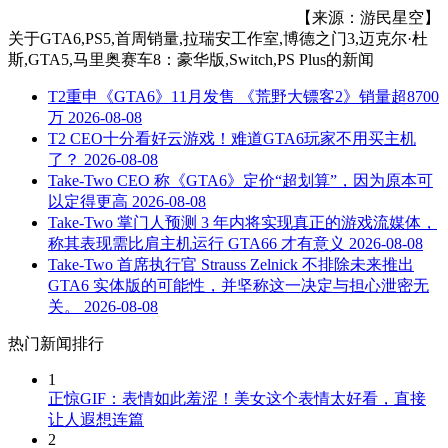
【来源：游民星空】
关于
GTA6,PS5,首周销量,拉瑞安工作室,博德之门3,迈克尔·杜
斯,GTA5,马里奥赛车8：豪华版,Switch,PS Plus
的新闻
T2重申《GTA6》11月发售 《荒野大镖客2》销量超8700
万
2026-08-08
T2 CEO十分看好云游戏！难道GTA6玩家不用买主机
了？
2026-08-08
Take-Two CEO 称《GTA6》定价“超划算”，因为原本可
以定得更高
2026-08-08
Take-Two 掌门人预测 3 年内将实现真正的游戏流媒体，
称其表现需比肩主机运行 GTA66 才有意义
2026-08-08
Take-Two 首席执行官 Strauss Zelnick 不排除未来推出
GTA6 实体版的可能性，并坚称这一决定与担心泄密无
关。
2026-08-08
热门新闻排行
1
正惊GIF：表情如此羞涩！美女这个表情太好看，直接
让人遐想连篇
2