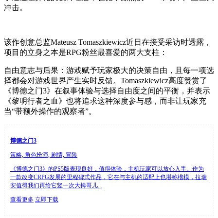
冲击。
该作创意总监Mateusz Tomaszkiewicz近日在接受采访时透露，
项目的立身之本是RPG粉丝最喜爱的两大支柱：
自由意志与后果：游戏赋予玩家极大的决策自由，且每一项选
择都会对游戏世界产生实时反馈。Tomaszkiewicz高度赞赏了
《博德之门3》在叙事体验与选择自由度之间的平衡，并表示
《黎明行者之血》也将追求这种深度参与感，而非让玩家充
当“带额外操作的观察者”。
博德之门3
策略, 角色扮演, 剧情, 冒险
《博德之门3》的PS5版表现良好，值得体验，主机玩家可以放心入手。作为
一款改变CRPG发展的里程碑式作品，它在与主机的适配上也堪称楷模，拉瑞
安值得我们再给它竖一次大拇哥儿...
查看更多
立即下载