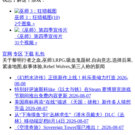
巫师 3：狂猎截图
(10)
2个图集 »
《巫师》第四季宣传片
31个视频 »
官网
专区
下载
礼包
关于
黎明行者之血,巫师3,RPG,吸血鬼题材,自由意志,选择后果,
紧凑地图,叙事体验,Rebel Wolves,第三人称
的新闻
《幻想水浒传》正统新作上线！科乐美倾力打造
2026-
08-08
特别好评迪斯科like《以太与铁》在Steam 赛博朋克游戏
节期间推出免费内容更新
2026-08-07
美国商标再添“在线”描述 《天国：拯救》新作多人猜想
升温
2026-08-07
从“下海摸鱼”到“丛林求生”《潜水员戴夫》DLC《丛
林》移动端定档8月14日
2026-08-07
《空境奇旅》Sovereign Tower现已推出！
2026-08-07