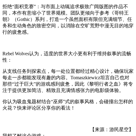
拒绝“面积竞赛”：与市面上动辄追求极致广阔版图的作品不
同，本作有意缩小了世界规模。团队更倾向于参考《哥特王
朝》（Gothic）系列，打造一个虽然面积有限但充满细节、任
务和生动角色的致密空间，以消除在空旷荒野中漫无目的地穿
行的疲惫感。
Rebel Wolves认为，适度的世界大小更有利于维持叙事的流畅
性：
从支线任务到探索点，每一处位置都经过精心设计，确保玩家
每走一步都能发现有趣的内容。Tomaszkiewicz坦言自己也对
那些“过于巨大”的游戏感到疲惫，因此《黎明行者之血》将专
注于提供更加简洁、精致且充满情感张力的电影级体验。
你认为吸血鬼题材结合“巫师”式的叙事风格，会碰撞出怎样的
火花？快来评论区分享你的看法！
【来源：游民星空】
我想了解这个游戏：