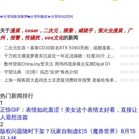
分享到新浪微博
分享到微信
分享到QQ空间
t
w
z
关于
漫展
，
coser
，
二次元
，
猥亵
，
咸猪手
，
萤火虫漫展
，
广
州
，
报警
，
性骚扰
，
cos文化
的新闻
二次元狂喜！索泰CD30联名RTX 5060亮相：成都漫展派送
2026-08-07
千万粉主播菠萝赛东沉寂近一年近况揭晓：狂瘦30斤 上岸北大读研
2026-08-07
数伴登陆ChinaJoy受关注 周鸿祎现身展台实测Dipal D1
2026-08-07
守望法典 《幻塔》拟态“佐伊”角色介绍
2026-08-07
上海一顾客因大盘鸡含土豆质疑消费欺诈报警 老板给免单后全部吃光
2026-08-07
热门新闻排行
1
正惊GIF：表情如此羞涩！美女这个表情太好看，直接让
人遐想连篇
2
版权问题随时下架？玩家自制虚幻5《魔兽世界》8月15
日上线