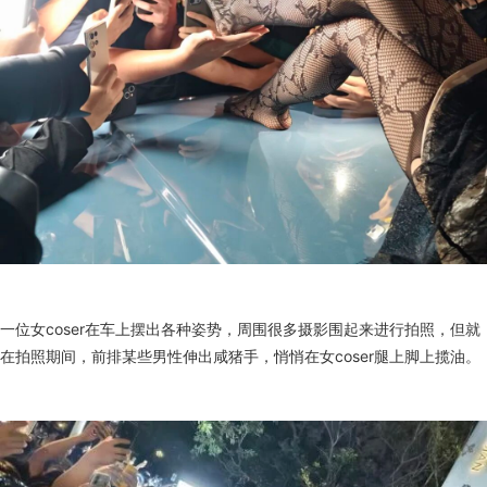
一位女coser在车上摆出各种姿势，周围很多摄影围起来进行拍照，但就
在拍照期间，前排某些男性伸出咸猪手，悄悄在女coser腿上脚上揽油。