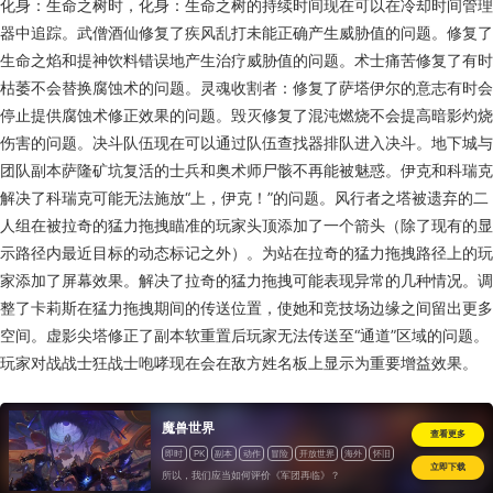
化身：生命之树时，化身：生命之树的持续时间现在可以在冷却时间管理
器中追踪。武僧酒仙修复了疾风乱打未能正确产生威胁值的问题。修复了
生命之焰和提神饮料错误地产生治疗威胁值的问题。术士痛苦修复了有时
枯萎不会替换腐蚀术的问题。灵魂收割者：修复了萨塔伊尔的意志有时会
停止提供腐蚀术修正效果的问题。毁灭修复了混沌燃烧不会提高暗影灼烧
伤害的问题。决斗队伍现在可以通过队伍查找器排队进入决斗。地下城与
团队副本萨隆矿坑复活的士兵和奥术师尸骸不再能被魅惑。伊克和科瑞克
解决了科瑞克可能无法施放“上，伊克！”的问题。风行者之塔被遗弃的二
人组在被拉奇的猛力拖拽瞄准的玩家头顶添加了一个箭头（除了现有的显
示路径内最近目标的动态标记之外）。为站在拉奇的猛力拖拽路径上的玩
家添加了屏幕效果。解决了拉奇的猛力拖拽可能表现异常的几种情况。调
整了卡莉斯在猛力拖拽期间的传送位置，使她和竞技场边缘之间留出更多
空间。虚影尖塔修正了副本软重置后玩家无法传送至“通道”区域的问题。
玩家对战战士狂战士咆哮现在会在敌方姓名板上显示为重要增益效果。
魔兽世界
查看更多
即时
PK
副本
动作
冒险
开放世界
海外
怀旧
立即下载
所以，我们应当如何评价《军团再临》？