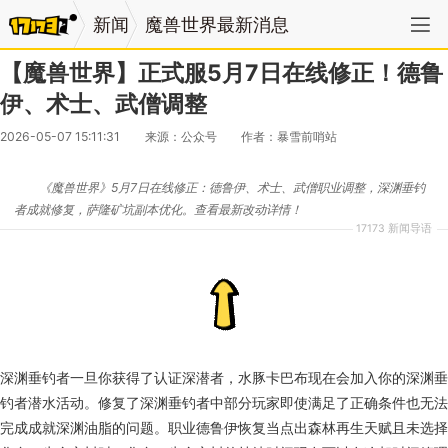
新闻
魔兽世界最新消息
【魔兽世界】正式服5月7日在线修正！德鲁
伊、术士、武僧调整
2026-05-07 15:11:31
来源：公众号
作者：暴雪前哨站
《魔兽世界》5月7日在线修正：德鲁伊、术士、武僧职业调整，深渊垂钓
者成就修复，萨隆矿坑副本优化。查看最新改动详情！
17173 新闻导语
深渊垂钓者一旦你获得了认证深潜者，水豚卡巴布现在会加入你的深渊垂
钓者潜水活动。修复了深渊垂钓者中部分玩家即使满足了正确条件也无法
完成成就深渊油脂的问题。职业德鲁伊恢复当点出森林再生天赋且未选择