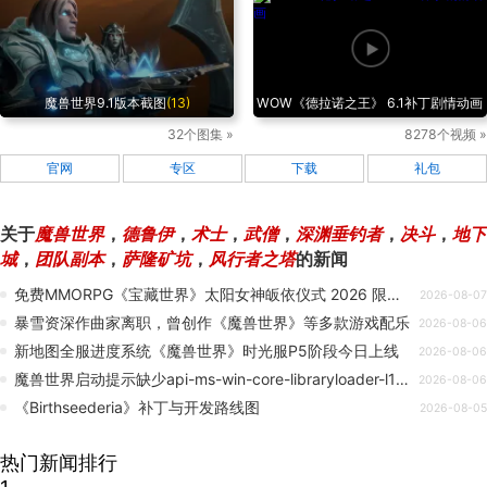
魔兽世界9.1版本截图
(13)
WOW《德拉诺之王》 6.1补丁剧情动画
32个图集 »
8278个视频 »
官网
专区
下载
礼包
关于
魔兽世界
，
德鲁伊
，
术士
，
武僧
，
深渊垂钓者
，
决斗
，
地下
城
，
团队副本
，
萨隆矿坑
，
风行者之塔
的新闻
免费MMORPG《宝藏世界》太阳女神皈依仪式 2026 限时开启！
2026-08-07
暴雪资深作曲家离职，曾创作《魔兽世界》等多款游戏配乐
2026-08-06
新地图全服进度系统《魔兽世界》时光服P5阶段今日上线
2026-08-06
魔兽世界启动提示缺少api-ms-win-core-libraryloader-l1-2-0.dll？完整修复解决教程
2026-08-06
《Birthseederia》补丁与开发路线图
2026-08-05
热门新闻排行