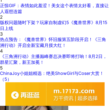
1
正惊GIF：表情如此羞涩！美女这个表情太好看，直接让
人遐想连篇
2
版权问题随时下架？玩家自制虚幻5《魔兽世界》8月15
日上线
3
热点预告：《魔兽世界》怀旧服第五阶段开启！《三角
洲行动》开启全新宝藏月摸大红！
4
《三角洲行动》主播巅峰赛总决赛即将打响！8月2日，
群星汇聚，新王加冕！
5
ChinaJoy小姐姐精选：绝美ShowGirl与Coser大赏！
（5）