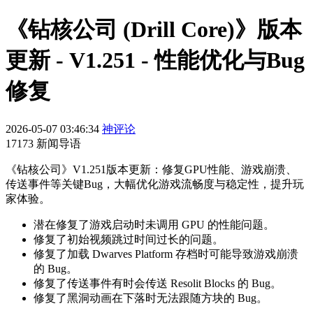
《钻核公司 (Drill Core)》版本
更新 - V1.251 - 性能优化与Bug
修复
2026-05-07 03:46:34
神评论
17173 新闻导语
《钻核公司》V1.251版本更新：修复GPU性能、游戏崩溃、
传送事件等关键Bug，大幅优化游戏流畅度与稳定性，提升玩
家体验。
潜在修复了游戏启动时未调用 GPU 的性能问题。
修复了初始视频跳过时间过长的问题。
修复了加载 Dwarves Platform 存档时可能导致游戏崩溃
的 Bug。
修复了传送事件有时会传送 Resolit Blocks 的 Bug。
修复了黑洞动画在下落时无法跟随方块的 Bug。