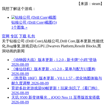
【来源：steam】
我想了解这个游戏：
钻核公司 (Drill Core)截图
(5)
1个图集 »
官网
专区
下载
礼包
关于
钻核公司 (Drill Core),钻核公司,Drill Core,版本更新,性能优
化,Bug修复,游戏启动,GPU,Dwarves Platform,Resolit Blocks,黑
洞动画
的新闻
《动物园大战》版本更新 - 1.2.0 - 新卡牌“小鸡”登场
2026-08-09
《修仙挂机》版本更新 - v1.2.0 - 菜单与配方UI重构
2026-08-09
《凯普勒 186F》版本更新 - V0.1.1.57 - 优化地图体验与
耐久度调整
2026-08-09
育碧多款老游戏迎60帧更新！玩家:别忘了《看门狗》
2026-08-09
天玑 9500 新变体曝光，iQOO Neo 11 至尊版首发搭载
2026-08-09