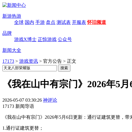
新游热游
全球
国内
手游
盘点
测试表
开服表
怀旧频道
品牌
游戏X博士
正惊游戏
公众号
新闻大全
17173
>
游戏资讯
>
官方公告
>
正文
《我在山中有宗门》2026年5
2026-05-07 03:30:26
神评论
17173 新闻导语
《我在山中有宗门》2026年5月6日更新：通行证建筑更替，
1.通行证建筑更替；