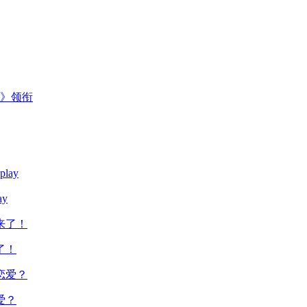
主》领衔
y
了！
爱？