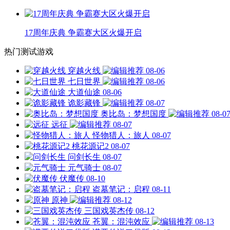
17周年庆典 争霸赛大区火爆开启
热门测试游戏
穿越火线
08-06
七日世界
08-06
大道仙途
08-06
诡影藏锋
08-07
奥比岛：梦想国度
08-0
远征
08-07
怪物猎人：旅人
08-07
桃花源记2
08-07
问剑长生
08-07
元气骑士
08-07
伏魔传
08-10
盗墓笔记：启程
08-11
原神
08-12
三国戏英杰传
08-12
苍翼：混沌效应
08-13