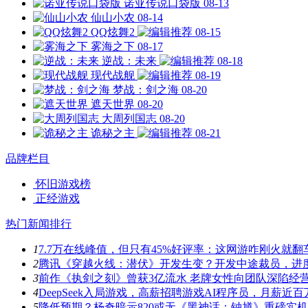
诺亚传说口袋版
08-13
仙山小农
08-14
QQ炫舞2
08-15
雾海之下
08-17
逆战：未来
08-18
现代战舰
08-19
梦战：剑之海
08-20
遮天世界
08-20
大周列国志
08-20
诡秘之主
08-21
品牌栏目
怀旧游戏榜
正经游戏
热门新闻排行
1
7.7万在线峰值，但只有45%好评率：这网游咋刚火就翻
2
腾讯《穿越火线：潜伏》开发生变？开发中途裁员，进
3
前作《执剑之刻》曾获3亿流水 老牌女性向团队深陷经
4
DeepSeek入局游戏，高薪招聘游戏AI程序员，月薪近百
5
降低预期？杨奇暗示820或无《黑神话：钟馗》重磅实