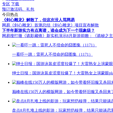
专区
下载
预订激活码、礼包
今日热点
《剑心雕龙》解散了，但这次没人骂网易
网易《剑心雕龙》首测总结
《剑心雕龙》项目宣布解散
下半年新游实力有点离谱，谁会成为下一个现象级？
网易搜打撤《诡影藏锋》新实机演示
8月新游前瞻：《诡秘之
一看吓一跳：雷死人不偿命的囧图集（1171）
绅士日报：国游泳装皮涩度拉爆了！大雷熟女上演蒙眼pla
巅峰在线150万人的横版网游，如今带着怀旧服又杀回来
盘点8月扎堆上线的影游：玩家想扔核弹，结果只能谈恋