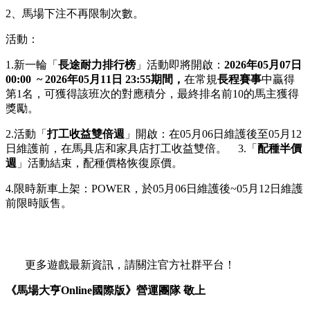
2、馬場下注不再限制次數。
活動：
1.新一輪「
長途耐力排行榜
」活動即將開啟：
2026年05月07日
00:00 ~ 2026年05月11日 23:55期間，
在常規
長程賽事
中贏得
第1名，可獲得該班次的對應積分，最終排名前10的馬主獲得
獎勵。
2.活動「
打工收益雙倍週
」開啟：在05月06日維護後至05月12
日維護前，在馬具店和家具店打工收益雙倍。 3.「
配種半價
週
」活動結束，配種價格恢復原價。
4.限時新車上架：POWER，於05月06日維護後~05月12日維護
前限時販售。
更多遊戲最新資訊，請關注官方社群平台！
《馬場大亨Online國際版》營運團隊 敬上