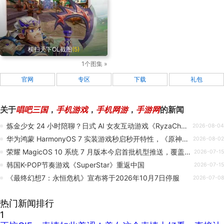
横扫天下OL截图
(5)
1个图集 »
官网
专区
下载
礼包
关于
唱吧三国
，
手机游戏
，
手机网游
，
手游网
的新闻
炼金少女 24 小时陪聊？日式 AI 女友互动游戏《RyzaChat》开启预约
2026-08-04
华为鸿蒙 HarmonyOS 7 实装游戏秒启秒开特性，《原神》《洛克王国》等可极速启动
2026-08-02
荣耀 MagicOS 10 系统 7 月版本今启首批机型推送，覆盖 Magic8、数字 600 等系列手机
2026-07-15
韩国K-POP节奏游戏《SuperStar》重返中国
2026-07-15
《最终幻想7：永恒危机》宣布将于2026年10月7日停服
2026-07-08
热门新闻排行
1