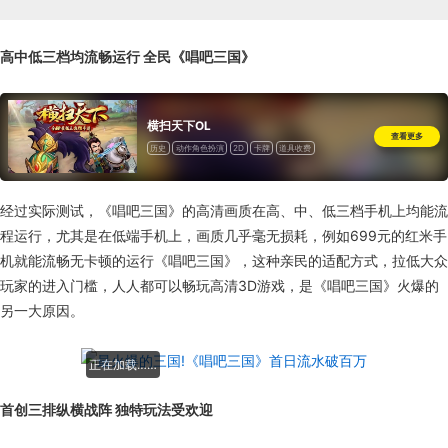
高中低三档均流畅运行 全民《唱吧三国》
横扫天下OL
查看更多
历史
动作角色扮演
2D
卡牌
道具收费
经过实际测试，《唱吧三国》的高清画质在高、中、低三档手机上均能流
程运行，尤其是在低端手机上，画质几乎毫无损耗，例如699元的红米手
机就能流畅无卡顿的运行《唱吧三国》，这种亲民的适配方式，拉低大众
玩家的进入门槛，人人都可以畅玩高清3D游戏，是《唱吧三国》火爆的
另一大原因。
正在加载……
首创三排纵横战阵 独特玩法受欢迎