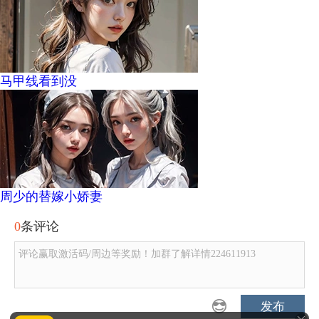
马甲线看到没
周少的替嫁小娇妻
0
条评论
评论赢取激活码/周边等奖励！加群了解详情224611913
发布