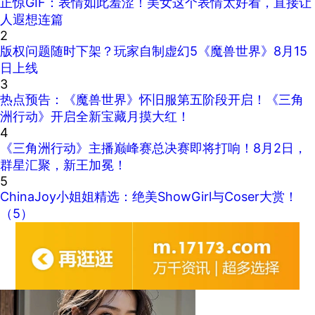
正惊GIF：表情如此羞涩！美女这个表情太好看，直接让
人遐想连篇
2
版权问题随时下架？玩家自制虚幻5《魔兽世界》8月15
日上线
3
热点预告：《魔兽世界》怀旧服第五阶段开启！《三角
洲行动》开启全新宝藏月摸大红！
4
《三角洲行动》主播巅峰赛总决赛即将打响！8月2日，
群星汇聚，新王加冕！
5
ChinaJoy小姐姐精选：绝美ShowGirl与Coser大赏！
（5）