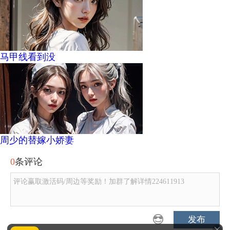
马甲线看到没
周少的替嫁小娇妻
0
条评论
评论赢取激活码/周边等奖励！加群了解详情224611913
发布