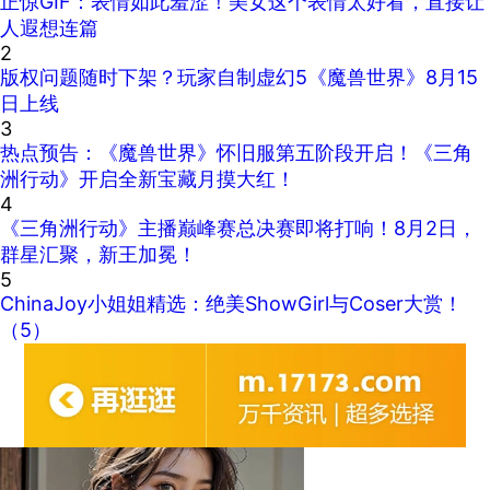
正惊GIF：表情如此羞涩！美女这个表情太好看，直接让
人遐想连篇
2
版权问题随时下架？玩家自制虚幻5《魔兽世界》8月15
日上线
3
热点预告：《魔兽世界》怀旧服第五阶段开启！《三角
洲行动》开启全新宝藏月摸大红！
4
《三角洲行动》主播巅峰赛总决赛即将打响！8月2日，
群星汇聚，新王加冕！
5
ChinaJoy小姐姐精选：绝美ShowGirl与Coser大赏！
（5）