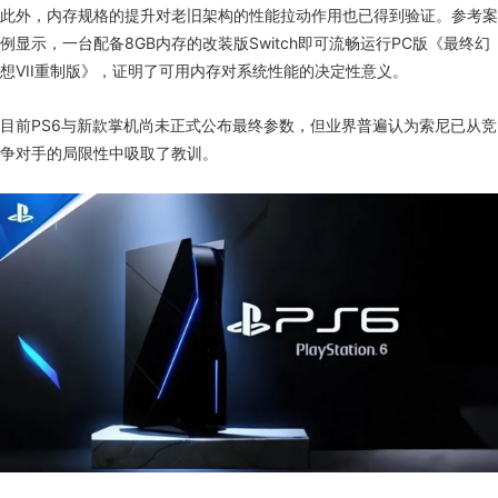
此外，内存规格的提升对老旧架构的性能拉动作用也已得到验证。参考案
例显示，一台配备8GB内存的改装版Switch即可流畅运行PC版《最终幻
想VII重制版》，证明了可用内存对系统性能的决定性意义。
目前PS6与新款掌机尚未正式公布最终参数，但业界普遍认为索尼已从竞
争对手的局限性中吸取了教训。