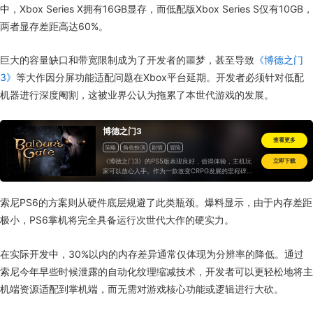
中，Xbox Series X拥有16GB显存，而低配版Xbox Series S仅有10GB，
两者显存差距高达60%。
巨大的容量缺口和带宽限制成为了开发者的噩梦，甚至导致
《博德之门
3》
等大作因分屏功能适配问题在Xbox平台延期。开发者必须针对低配
机器进行深度阉割，这被业界公认为拖累了本世代游戏的发展。
博德之门3
查看更多
策略
角色扮演
剧情
冒险
《博德之门3》的PS5版表现良好，值得体验，主机玩
立即下载
家可以放心入手。作为一款改变CRPG发展的里程碑式
作品，它在与主机的适配上也堪称楷模，拉瑞安值得我
们再给它竖一次大拇哥儿...
索尼PS6的方案则从硬件底层规避了此类瓶颈。爆料显示，由于内存差距
极小，PS6掌机将完全具备运行次世代大作的硬实力。
在实际开发中，30%以内的内存差异通常仅体现为分辨率的降低。通过
索尼今年早些时候泄露的自动化纹理缩减技术，开发者可以更轻松地将主
机端资源适配到掌机端，而无需对游戏核心功能或逻辑进行大砍。