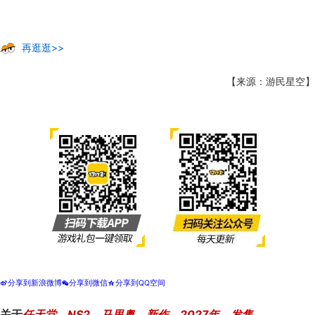
再逛逛>>
【来源：游民星空】
分享到新浪微博
分享到微信
分享到QQ空间
t
w
z
关于
任天堂
，
NS2
，
马里奥
，
新作
，
2027年
，
发售
，