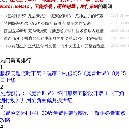
NateTheHate
，
正统作品
，
硬件销量
，
发行策略
的新闻
《巴哈姆特2-龙之新娘》《巴哈姆特3－龙神之子的堕落》Steam 商店页面正式上架！
2026-08-09
特别好评游戏《96号公路》新预告 暗示续作要来
2026-08-09
德国医学新研究 WII游戏《超级猴子球》技术影响内窥镜手术训练
2026-08-08
难产18年！曝育碧压箱底王牌将更名重启 今年TGA亮相
2026-08-08
《水灵逃生》正式版今日发售！《水灵逃生》完整冒险正式开启
2026-08-08
热门新闻排行
1
版权问题随时下架？玩家自制虚幻5《魔兽世界》8月15
日上线
2
热点预告：《魔兽世界》怀旧服第五阶段开启！《三角
洲行动》开启全新宝藏月摸大红！
3
《冒险岛怀旧服》30级免费神装别错过！新手必看重点
攻略
4