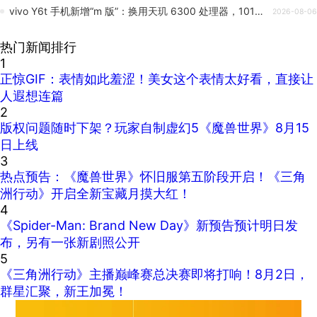
vivo Y6t 手机新增“m 版”：换用天玑 6300 处理器，1019 元起
2026-08-06
热门新闻排行
1
正惊GIF：表情如此羞涩！美女这个表情太好看，直接让
人遐想连篇
2
版权问题随时下架？玩家自制虚幻5《魔兽世界》8月15
日上线
3
热点预告：《魔兽世界》怀旧服第五阶段开启！《三角
洲行动》开启全新宝藏月摸大红！
4
《Spider-Man: Brand New Day》新预告预计明日发
布，另有一张新剧照公开
5
《三角洲行动》主播巅峰赛总决赛即将打响！8月2日，
群星汇聚，新王加冕！