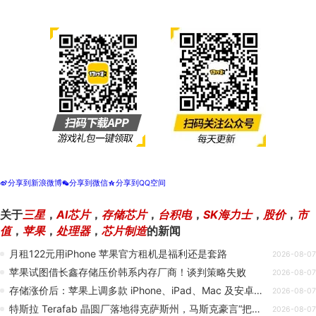
分享到新浪微博
分享到微信
分享到QQ空间
t
w
z
关于
三星
，
AI芯片
，
存储芯片
，
台积电
，
SK海力士
，
股价
，
市
值
，
苹果
，
处理器
，
芯片制造
的新闻
月租122元用iPhone 苹果官方租机是福利还是套路
2026-08-07
苹果试图借长鑫存储压价韩系内存厂商！谈判策略失败
2026-08-07
存储涨价后：苹果上调多款 iPhone、iPad、Mac 及安卓手机以旧换新折抵价，最高达 25%
2026-08-07
特斯拉 Terafab 晶圆厂落地得克萨斯州，马斯克豪言“把尖端制造带回美国”
2026-08-07