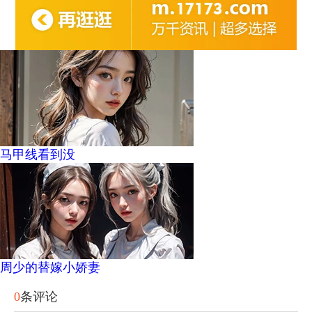
马甲线看到没
周少的替嫁小娇妻
0
条评论