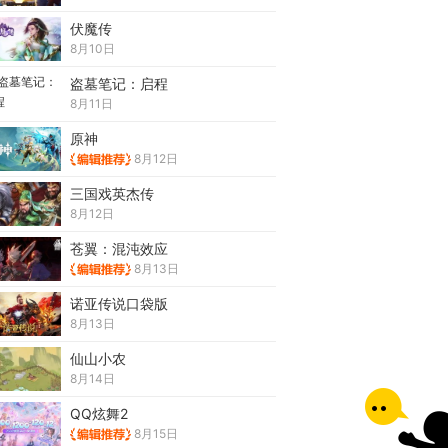
伏魔传
8月10日
盗墓笔记：启程
8月11日
原神
8月12日
三国戏英杰传
8月12日
苍翼：混沌效应
8月13日
诺亚传说口袋版
8月13日
仙山小农
8月14日
QQ炫舞2
8月15日