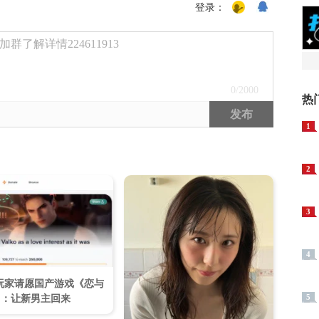
登录：
了解详情224611913
0
/2000
热
发布
1
2
3
4
玩家请愿国产游戏《恋与
》：让新男主回来
5