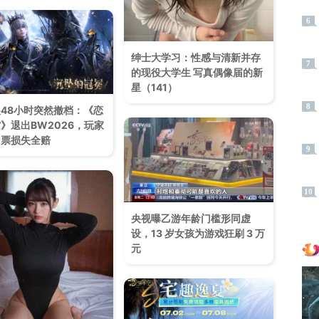
6
绅士大学习：性感与清新并存
7
的现役大学生 写真偶像届的新
星（141）
8
48小时突然撤档：《恋
》退出BW2026，玩家
门票损失全赔
9
10
央视曝乙游年龄门槛形同虚
设，13 岁女孩为游戏狂刷 3 万
元