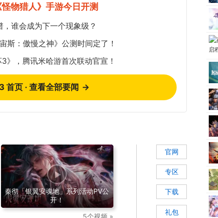
《怪物猎人》手游今日开测
谱，谁会成为下一个现象级？
《宙斯：傲慢之神》公测时间定了！
坏3》，腾讯米哈游首次联动官宣！
73 首页 · 查看全部要闻
→
官网
专区
秦彻「银翼安魂地」系列活动PV公
下载
开！
礼包
5个视频 »