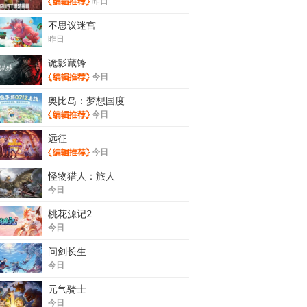
昨日
不思议迷宫
昨日
诡影藏锋
今日
奥比岛：梦想国度
今日
远征
今日
怪物猎人：旅人
今日
桃花源记2
今日
问剑长生
今日
元气骑士
今日