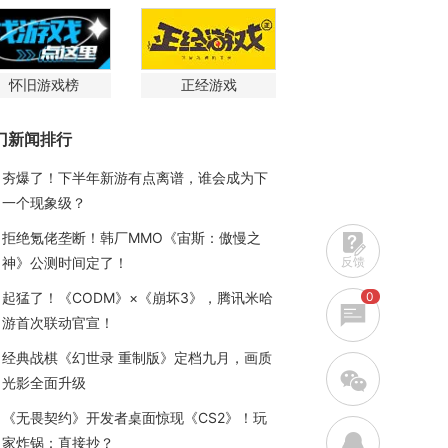
怀旧游戏榜
正经游戏
门新闻排行
夯爆了！下半年新游有点离谱，谁会成为下
一个现象级？
拒绝氪佬垄断！韩厂MMO《宙斯：傲慢之
反馈
神》公测时间定了！
0
起猛了！《CODM》×《崩坏3》，腾讯米哈
游首次联动官宣！
经典战棋《幻世录 重制版》定档九月，画质
w
光影全面升级
《无畏契约》开发者桌面惊现《CS2》！玩
q
家炸锅：直接抄？