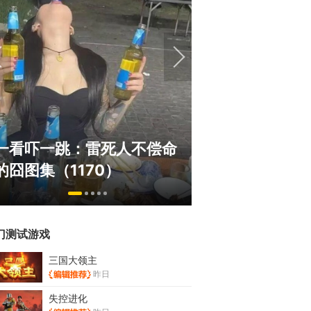
绅士日报：国游泳装皮涩度
巅峰在线150
拉爆了！大雷熟女上演蒙眼
游，如今带着怀
play
来了！
门测试游戏
三国大领主
昨日
失控进化