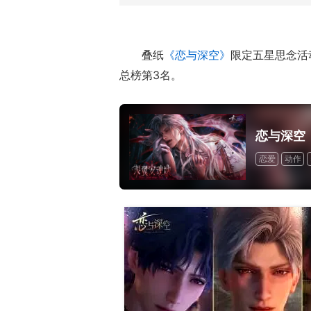
叠纸
《恋与深空》
限定五星思念活
总榜第3名。
恋与深空
恋爱
动作