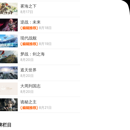
雾海之下
8月17日
逆战：未来
8月18日
现代战舰
8月19日
梦战：剑之海
8月20日
遮天世界
8月20日
大周列国志
8月20日
诡秘之主
8月21日
牌栏目