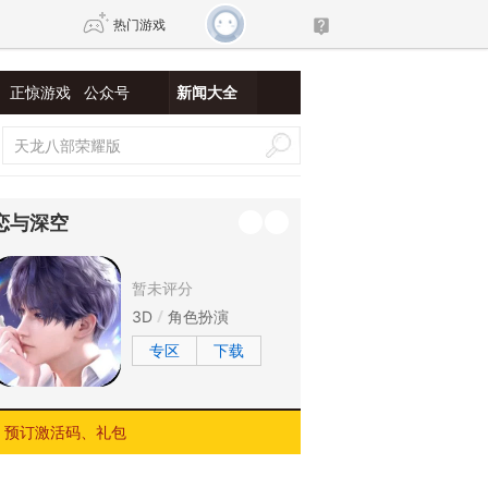
热门游戏
正惊游戏
公众号
新闻大全
DNF
传奇4
剑网3旗舰版
新天龙八部
恋与深空
自由
诛仙世界
新仙侠5
暂未评分
3D
角色扮演
专区
下载
预订激活码、礼包