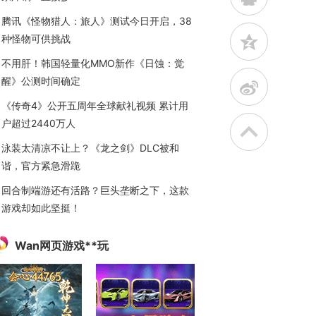
腾讯《怪物猎人：旅人》测试今日开启，38
z
种怪物可供挑战
不用肝！韩国轻量化MMO新作《日蚀：觉
醒》公测时间确定
t
《传奇4》公开五周年全球献礼视频 累计用
户超过2440万人
泳装太清凉不让上？《龙之剑》DLC被和
谐，官方紧急滑跪
回合制端游还有活路？巨头垄断之下，这款
游戏却如此坚挺！
Wan网页游戏**玩