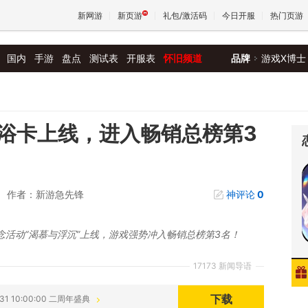
新网游
新页游
礼包/激活码
今日开服
热门页游
国内
手游
盘点
测试表
开服表
怀旧频道
品牌
游戏X博士
魔兽
天堂
浴卡上线，进入畅销总榜第3
王权与
作者：新游急先锋
神评论
0
活动“渴慕与浮沉”上线，游戏强势冲入畅销总榜第3名！
17173 新闻导语
下载
-31 10:00:00 二周年盛典