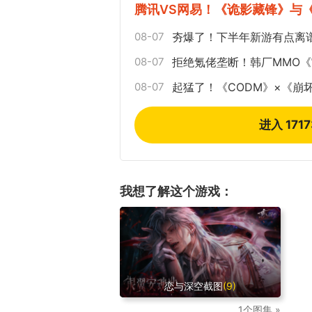
腾讯VS网易！《诡影藏锋》与
08-07
夯爆了！下半年新游有点离
08-07
拒绝氪佬垄断！韩厂MMO
08-07
起猛了！《CODM》×《崩
进入 171
我想了解这个游戏：
恋与深空截图
(9)
1个图集 »