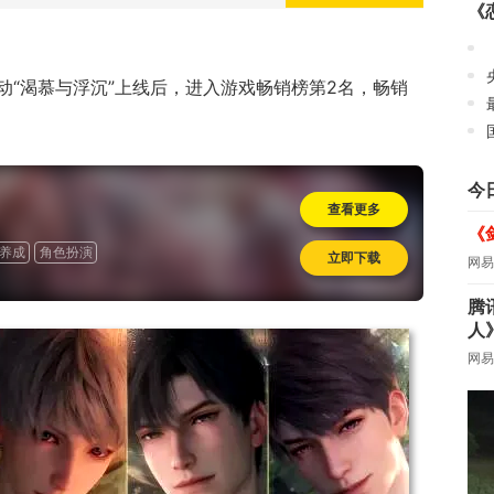
《
动“渴慕与浮沉”上线后，进入游戏畅销榜第2名，畅销
今
查看更多
《
养成
角色扮演
立即下载
网易
腾
人
网易