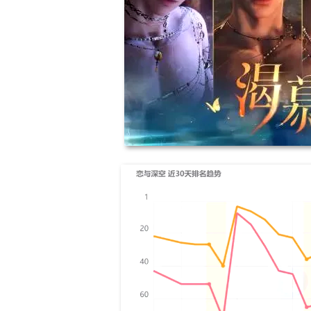
17周年庆典 争
爆开启