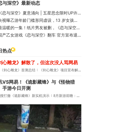
恋与深空》最新动态
《恋与深空》夏意涌向 | 五星思念限时UP许愿及福利活跃活动即将开启
央视曝乙游年龄门槛形同虚设，13 岁女孩为游戏狂刷 3 万元
最温暖的一集！纸片男友被删，《恋与深空》玩家反手定制成情趣玩具
国产乙女游戏《恋与深空》翻车 官方宣布退展
日热点
剑心雕龙》解散了，但这次没人骂网易
《剑心雕龙》首测总结
《剑心雕龙》项目宣布解散
讯VS网易！《诡影藏锋》与《怪物猎
》手游今日开测
搜打撤《诡影藏锋》新实机演示
8月新游前瞻：《诡秘之主》领衔