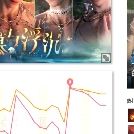
霸赛大区火
一看吓一跳：雷死人不偿命
的囧图集（1170）
热