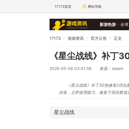
17173首页
网站导航
新游热游
全球
17173
游戏资讯
官方公告
正文
>
>
>
《星尘战线》补丁3
2026-05-06 03:41:08
来源：steam
《星尘战线》补丁30热修复2优
掉落，立即使用能力。修复子系统数值
星尘战线