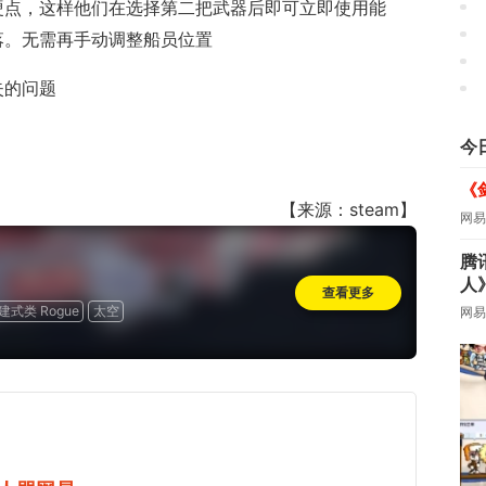
硬点，这样他们在选择第二把武器后即可立即使用能
落。无需再手动调整船员位置
失的问题
今
《
【来源：steam】
网易
腾
人
查看更多
式类 Rogue
太空
网易