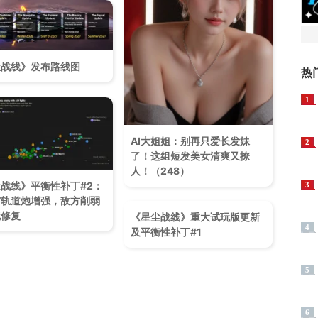
尘战线》发布路线图
热
1
AI大姐姐：别再只爱长发妹
2
了！这组短发美女清爽又撩
人！（248）
战线》平衡性补丁#2：
3
与轨道炮增强，敌方削弱
就修复
《星尘战线》重大试玩版更新
4
及平衡性补丁#1
5
6