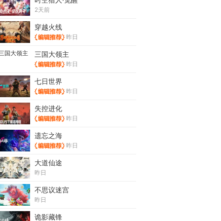
2天前
穿越火线
昨日
三国大领主
昨日
七日世界
昨日
失控进化
昨日
遗忘之海
昨日
大道仙途
昨日
不思议迷宫
昨日
诡影藏锋