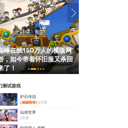
巅峰在线150万人的横版网
盘点8月扎堆上
游，如今带着怀旧服又杀回
玩家想扔核弹，
来了！
恋爱？
门测试游戏
炉石传说
2天前
仙侠世界
2天前
时空猎人·觉醒