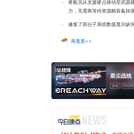
将船员从支援硬点移动至武器
力，无需再等待资源舱装备掉
修复了部分子系统数值显示缺
再逛逛>>
星尘战线
策略
牌组构建