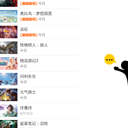
今日
奥比岛：梦想国度
今日
远征
今日
怪物猎人：旅人
今日
桃花源记2
今日
问剑长生
今日
元气骑士
今日
伏魔传
8月10日
盗墓笔记：启程