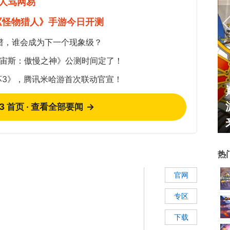
人骂网易
《怪物猎人》手游今日开测
谱，谁会成为下一个现象级？
《宙斯：傲慢之神》公测时间定了！
坏3》，腾讯米哈游首次联动官宣！
霸赛大区火
一看吓一跳：雷死人不偿命
的囧图集（1170）
73 首页 · 查看全部要闻
→
热
官网
专区
下载