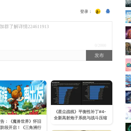
登录：
了解详情224611913
0
/2000
发布
《星尘战线》平衡性补丁#4-
全新高射炮子系统与战斗压缩
预告：《魔兽世界》怀旧
五阶段开启！《三角洲行