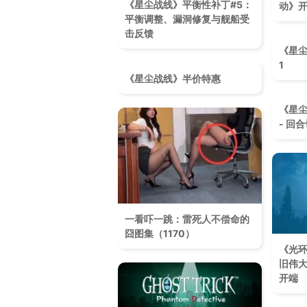
《星尘战线》平衡性补丁#5：
动》
平衡调整、漏洞修复与舰船受
击反馈
《星尘
1
《星尘战线》半价特惠
《星尘
- 回
一看吓一跳：雷死人不偿命的
囧图集（1170）
《光
旧伟
开端