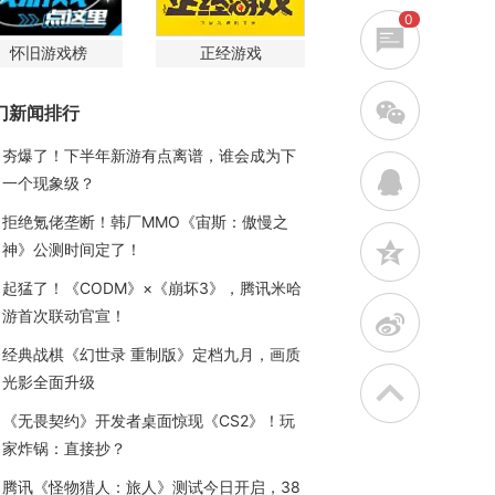
0
怀旧游戏榜
正经游戏
w
门新闻排行
夯爆了！下半年新游有点离谱，谁会成为下
q
一个现象级？
拒绝氪佬垄断！韩厂MMO《宙斯：傲慢之
z
神》公测时间定了！
起猛了！《CODM》×《崩坏3》，腾讯米哈
游首次联动官宣！
t
经典战棋《幻世录 重制版》定档九月，画质
光影全面升级
《无畏契约》开发者桌面惊现《CS2》！玩
家炸锅：直接抄？
腾讯《怪物猎人：旅人》测试今日开启，38