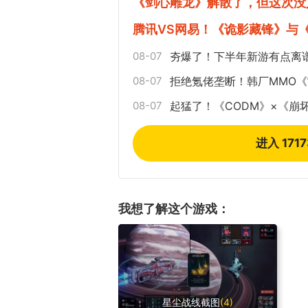
《剑心雕龙》解散了，但这次没
腾讯VS网易！《诡影藏锋》与
08-07
夯爆了！下半年新游有点离
08-07
拒绝氪佬垄断！韩厂MMO
08-07
起猛了！《CODM》×《崩
17周年庆典 争
爆开启
进入 171
我想了解这个游戏：
星尘战线截图
(4)