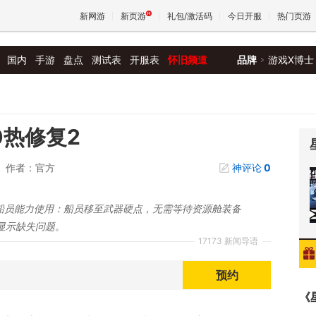
新网游
新页游
礼包/激活码
今日开服
热门页游
国内
手游
盘点
测试表
开服表
怀旧频道
品牌
游戏X博士
魔兽
天堂
0热修复2
作者：官方
神评论
0
王权与
化船员能力使用：船员移至武器硬点，无需等待资源舱装备
显示缺失问题。
17173 新闻导语
预约
《