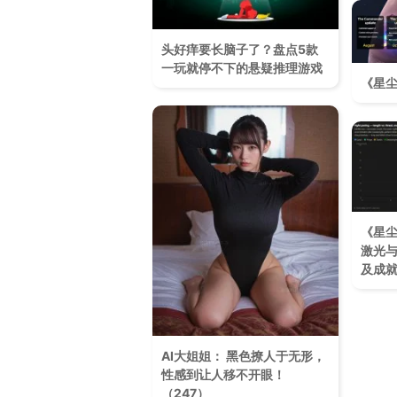
头好痒要长脑子了？盘点5款
一玩就停不下的悬疑推理游戏
《星
《星尘
激光
及成
AI大姐姐： 黑色撩人于无形，
性感到让人移不开眼！​
（247）