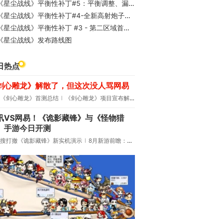
《星尘战线》平衡性补丁#5：平衡调整、漏洞修复与舰船受击反馈
《星尘战线》平衡性补丁#4-全新高射炮子系统与战斗压缩
《星尘战线》平衡性补丁 #3 - 第二区域首领增强、敌方削弱及漏洞修复
《星尘战线》发布路线图
日热点
剑心雕龙》解散了，但这次没人骂网易
《剑心雕龙》首测总结
《剑心雕龙》项目宣布解散
讯VS网易！《诡影藏锋》与《怪物猎
》手游今日开测
搜打撤《诡影藏锋》新实机演示
8月新游前瞻：《诡秘之主》领衔