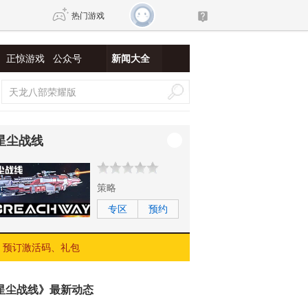
热门游戏
正惊游戏
公众号
新闻大全
DNF
传奇4
剑网3旗舰版
新天龙八部
星尘战线
自由
诛仙世界
新仙侠5
策略
专区
预约
预订激活码、礼包
星尘战线》最新动态