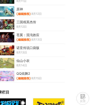
8月11日
原神
8月12日
三国戏英杰传
8月12日
苍翼：混沌效应
8月13日
诺亚传说口袋版
8月13日
仙山小农
8月14日
QQ炫舞2
8月15日
牌栏目
反馈